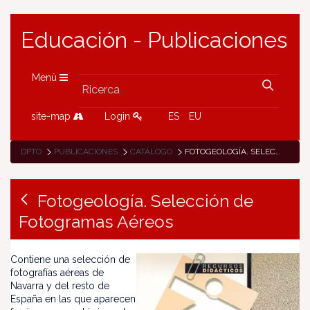
Educación - Publicaciones
Menù
site-map
Login
ES
EU
DPTO
PUBLICACIONES
CATÁLOGO
FOTOGEOLOGÍA. SELECCIÓN DE FOTOGRAMAS AÉREOS
Fotogeología. Selección de
Fotogramas Aéreos
Contiene una selección de
fotografías aéreas de
Navarra y del resto de
España en las que aparecen