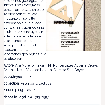
fenómenos geológicos de
interés. Estas fotografías
aéreas, dispuestas en pares,
se observan en relieve
mediante un sencillo
esteroscopio que puede
construirse siguiendo unas
pautas que se incluyen en
el texto. Presenta también
unas transparencias
superponibles con el
esquema de los
fenómenos geológicos que
se observan.
Autore
: Ana Moreno Ilundáin; Mº Roncesvalles Aguerre Celaya;
Cristina Hueto Pérez de Heredia; Carmela Sara Goyén
publish-year
: 1998
collection
: Recursos didácticos
ISBN
: 84-235-1604-0
deposito-legal
: NA-1313/1997