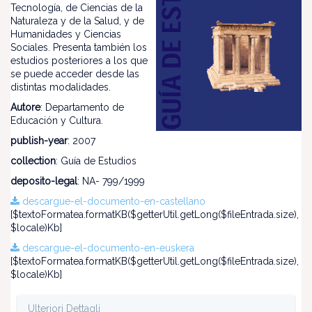
Tecnología, de Ciencias de la
Naturaleza y de la Salud, y de
Humanidades y Ciencias
Sociales. Presenta también los
estudios posteriores a los que
se puede acceder desde las
distintas modalidades.
Autore
: Departamento de
Educación y Cultura.
publish-year
: 2007
collection
: Guía de Estudios
deposito-legal
: NA- 799/1999
descargue-el-documento-en-castellano
[$textoFormatea.formatKB($getterUtil.getLong($fileEntrada.size),
$locale)Kb]
descargue-el-documento-en-euskera
[$textoFormatea.formatKB($getterUtil.getLong($fileEntrada.size),
$locale)Kb]
Ulteriori Dettagli