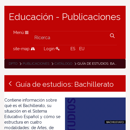
Educación - Publicaciones
Menù
site-map
Login
ES
EU
DPTO
PUBLICACIONES
CATÁLOGO
GUÍA DE ESTUDIOS: BACHILLERATO
Guía de estudios: Bachillerato
Contiene información sobre
qué es el Bachillerato, su
situación en el Sistema
Educativo Español y cómo se
estructura en cuatro
modalidades: de Artes, de