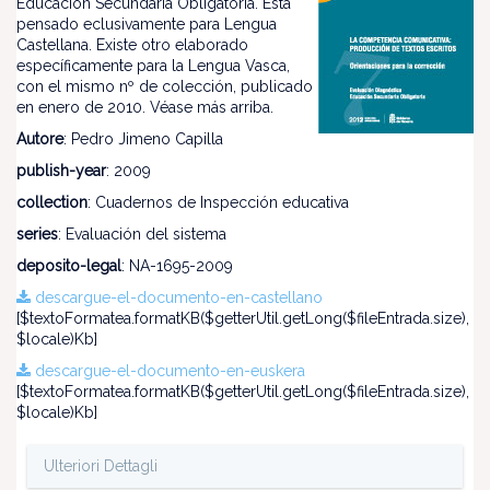
Educación Secundaria Obligatoria. Está
pensado eclusivamente para Lengua
Castellana. Existe otro elaborado
específicamente para la Lengua Vasca,
con el mismo nº de colección, publicado
en enero de 2010. Véase más arriba.
Autore
: Pedro Jimeno Capilla
publish-year
: 2009
collection
: Cuadernos de Inspección educativa
series
: Evaluación del sistema
deposito-legal
: NA-1695-2009
descargue-el-documento-en-castellano
[$textoFormatea.formatKB($getterUtil.getLong($fileEntrada.size),
$locale)Kb]
descargue-el-documento-en-euskera
[$textoFormatea.formatKB($getterUtil.getLong($fileEntrada.size),
$locale)Kb]
Ulteriori Dettagli