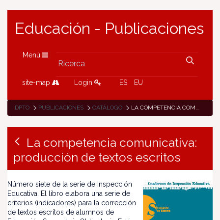
Educación - Publicaciones
Menù
site-map
Login
ES
EU
DPTO
PUBLICACIONES
CATÁLOGO
LA COMPETENCIA COMUNICATIVA: PRODUCCIÓN DE TEXTOS ESCRITOS
La competencia comunicativa:
producción de textos escritos
Número siete de la serie de Inspección
Educativa. El libro elabora una serie de
criterios (indicadores) para la corrección
de textos escritos de alumnos de