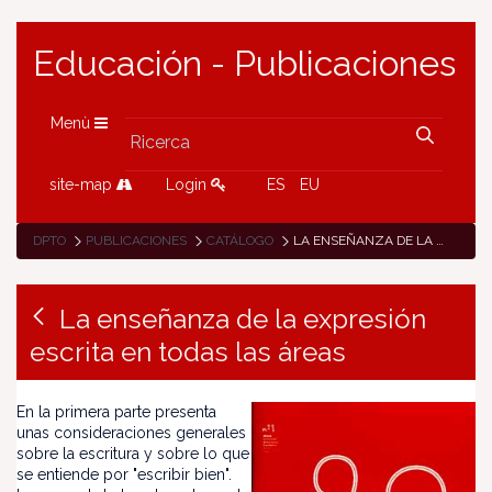
Educación - Publicaciones
Menù
site-map
Login
ES
EU
DPTO
PUBLICACIONES
CATÁLOGO
LA ENSEÑANZA DE LA EXPRESIÓN ESCRITA EN TODAS LAS ÁREAS
La enseñanza de la expresión
escrita en todas las áreas
En la primera parte presenta
unas consideraciones generales
sobre la escritura y sobre lo que
se entiende por "escribir bien".