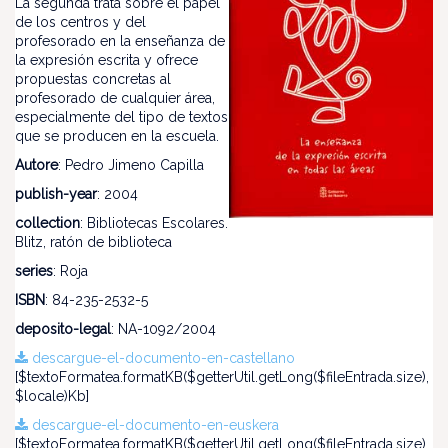
La segunda trata sobre el papel
de los centros y del
profesorado en la enseñanza de
la expresión escrita y ofrece
propuestas concretas al
profesorado de cualquier área,
especialmente del tipo de textos
que se producen en la escuela.
Autore
: Pedro Jimeno Capilla
publish-year
: 2004
collection
: Bibliotecas Escolares.
Blitz, ratón de biblioteca
series
: Roja
ISBN
: 84-235-2532-5
deposito-legal
: NA-1092/2004
descargue-el-documento-en-castellano
[$textoFormatea.formatKB($getterUtil.getLong($fileEntrada.size),
$locale)Kb]
descargue-el-documento-en-euskera
[$textoFormatea.formatKB($getterUtil.getLong($fileEntrada.size),