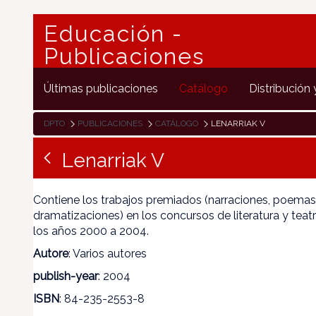
Educación -
Publicaciones
Últimas publicaciones
Catálogo
Distribución 
DPTO
PUBLICACIONES
CATÁLOGO
LENARRIAK V
Lenarriak V
Contiene los trabajos premiados (narraciones, poemas
dramatizaciones) en los concursos de literatura y tea
los años 2000 a 2004.
Autore
: Varios autores
publish-year
: 2004
ISBN
: 84-235-2553-8