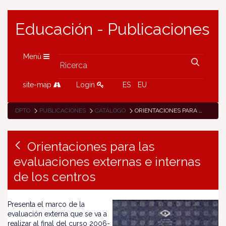
Educación - Publicaciones
Menù
site-map
Login
ES
EU
DPTO
PUBLICACIONES
CATÁLOGO
ORIENTACIONES PARA LAS EVALUACIONES EXTERNAS E INTERNAS DE LOS CENTROS
Orientaciones para las
evaluaciones externas e internas
de los centros
Presenta el marco de la
evaluación externa que se va a
realizar al final del curso 2006-