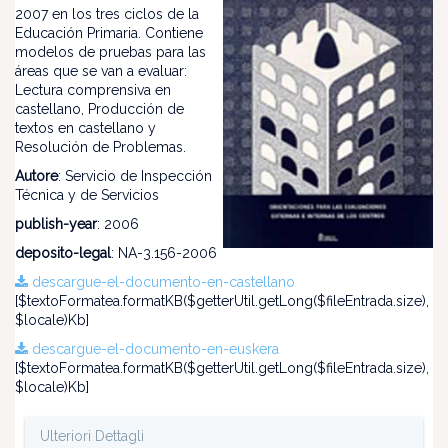
2007 en los tres ciclos de la
Educación Primaria. Contiene
modelos de pruebas para las
áreas que se van a evaluar:
Lectura comprensiva en
castellano, Producción de
textos en castellano y
Resolución de Problemas.
Autore
: Servicio de Inspección
Técnica y de Servicios
publish-year
: 2006
deposito-legal
: NA-3.156-2006
descargue-el-documento-en-castellano
[$textoFormatea.formatKB($getterUtil.getLong($fileEntrada.size),
$locale)Kb]
descargue-el-documento-en-euskera
[$textoFormatea.formatKB($getterUtil.getLong($fileEntrada.size),
$locale)Kb]
Ulteriori Dettagli