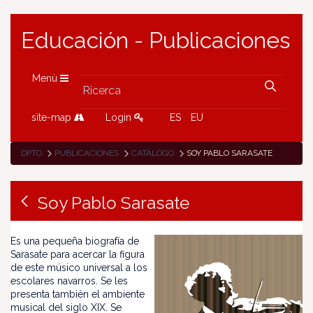
Educación - Publicaciones
Menù
site-map
Login
ES
EU
DPTO
PUBLICACIONES
CATÁLOGO
SOY PABLO SARASATE
Soy Pablo Sarasate
Es una pequeña biografía de
Sarasate para acercar la figura
de este músico universal a los
escolares navarros. Se les
presenta también el ambiente
musical del siglo XIX. Se