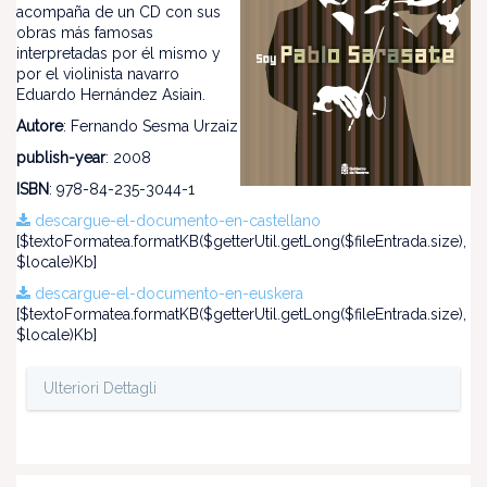
acompaña de un CD con sus
obras más famosas
interpretadas por él mismo y
por el violinista navarro
Eduardo Hernández Asiain.
Autore
: Fernando Sesma Urzaiz
publish-year
: 2008
ISBN
: 978-84-235-3044-1
descargue-el-documento-en-castellano
[$textoFormatea.formatKB($getterUtil.getLong($fileEntrada.size),
$locale)Kb]
descargue-el-documento-en-euskera
[$textoFormatea.formatKB($getterUtil.getLong($fileEntrada.size),
$locale)Kb]
Ulteriori Dettagli