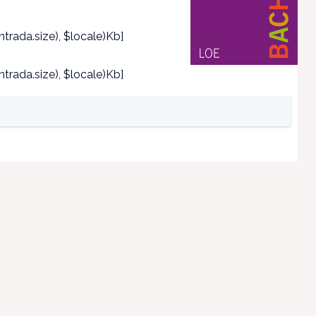
trada.size), $locale)Kb]
trada.size), $locale)Kb]