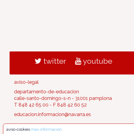
twitter
youtube
aviso-legal
departamento-de-educacion
calle-santo-domingo-s-n - 31001 pamplona
T 848 42 65 00 - F 848 42 60 52
educacion.informacion@navarra.es
aviso-cookies
mas-informacion
.