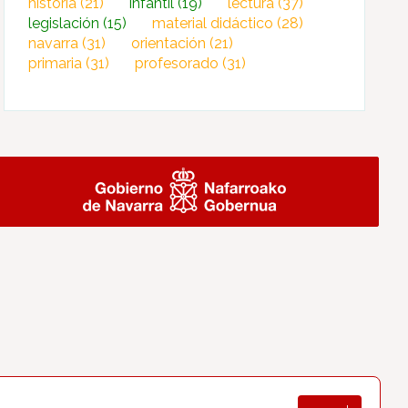
historia
(21)
infantil
(19)
lectura
(37)
legislación
(15)
material didáctico
(28)
navarra
(31)
orientación
(21)
primaria
(31)
profesorado
(31)