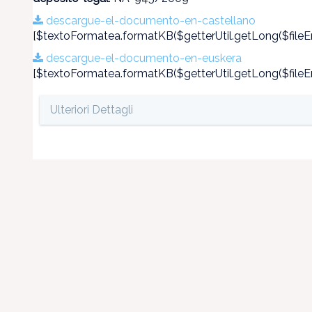
descargue-el-documento-en-castellano
[$textoFormatea.formatKB($getterUtil.getLong($fileEn
descargue-el-documento-en-euskera
[$textoFormatea.formatKB($getterUtil.getLong($fileEn
Ulteriori Dettagli