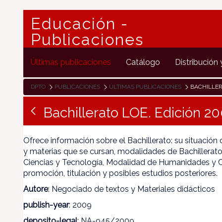
Educación -
Publicaciones
Últimas publicaciones
Catálogo
Distribución 
DPTO
PUBLICACIONES
ÚLTIMAS PUBLICACIONES
BACHILLER
Bachillerato LOE. Edición 2
Ofrece información sobre el Bachillerato: su situación
y materias que se cursan, modalidades de Bachillerat
Ciencias y Tecnología, Modalidad de Humanidades y Ci
promoción, titulación y posibles estudios posteriores.
Autore
: Negociado de textos y Materiales didácticos
publish-year
: 2009
deposito-legal
: NA-945/2009