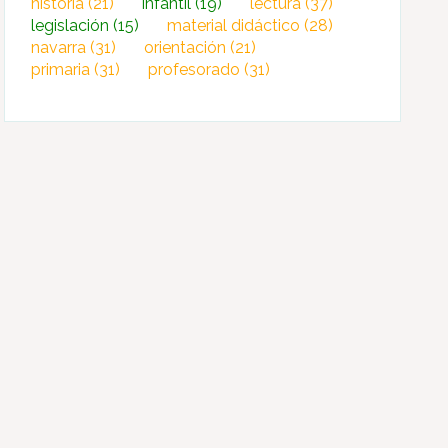
historia
(21)
infantil
(19)
lectura
(37)
legislación
(15)
material didáctico
(28)
navarra
(31)
orientación
(21)
primaria
(31)
profesorado
(31)