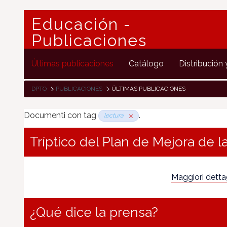
Educación -
Publicaciones
Últimas publicaciones
Catálogo
Distribución 
DPTO
PUBLICACIONES
ÚLTIMAS PUBLICACIONES
Documenti con tag
.
lectura
Tríptico del Plan de Mejora de 
Maggiori dettagl
¿Qué dice la prensa?