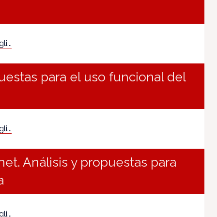
i...
uestas para el uso funcional del
i...
rnet. Análisis y propuestas para
a
i...