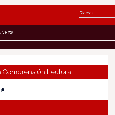
y venta
la Comprensión Lectora
i...