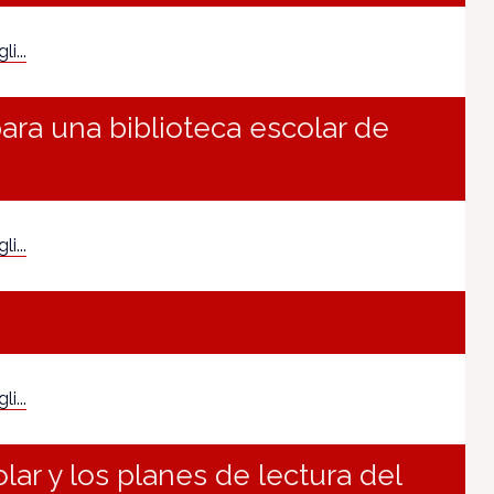
i...
ara una biblioteca escolar de
i...
i...
lar y los planes de lectura del