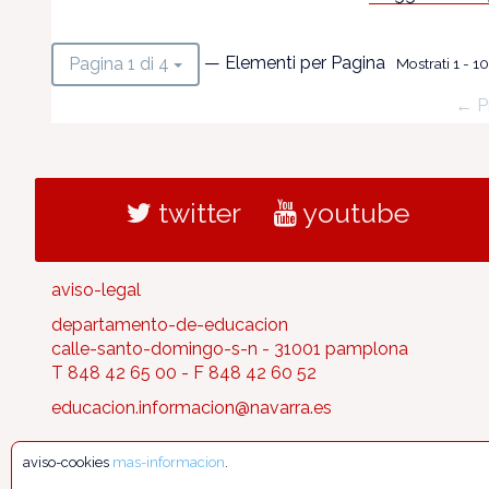
— Elementi per Pagina
Pagina 1 di 4
Mostrati 1 - 10 
← P
twitter
youtube
aviso-legal
departamento-de-educacion
calle-santo-domingo-s-n - 31001 pamplona
T 848 42 65 00 - F 848 42 60 52
educacion.informacion@navarra.es
aviso-cookies
mas-informacion
.