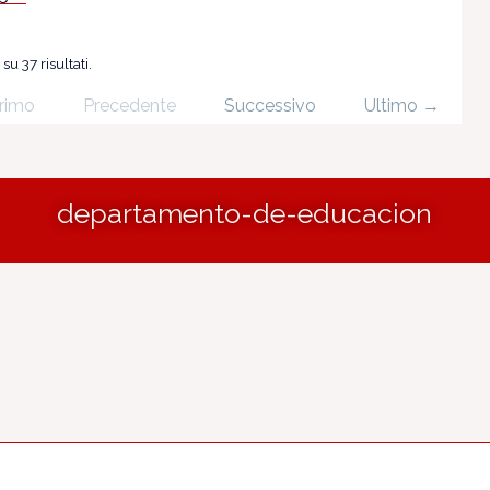
su 37 risultati.
rimo
Precedente
Successivo
Ultimo →
departamento-de-educacion