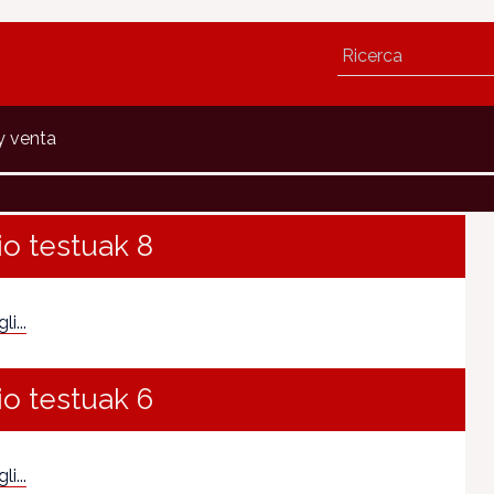
y venta
io testuak 8
i...
io testuak 6
i...