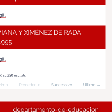
i...
VIANA Y XIMÉNEZ DE RADA
1995
i...
0 su 298 risultati.
rimo
Precedente
Successivo
Ultimo →
departamento-de-educacion