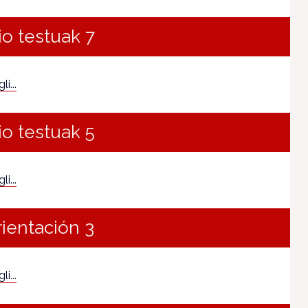
io testuak 7
i...
io testuak 5
i...
rientación 3
i...