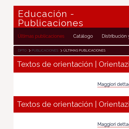
Educación -
Publicaciones
Últimas publicaciones
Catálogo
Distribución 
DPTO
PUBLICACIONES
ÚLTIMAS PUBLICACIONES
Textos de orientación | Orientaz
Maggiori dettagl
Textos de orientación | Orientaz
Maggiori dettagl