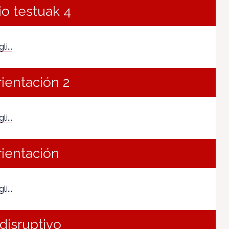
io testuak 4
i...
rientación 2
i...
rientación
i...
disruptivo