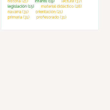
historia
(21)
infantil
(19)
lectura
(37)
legislación
(15)
material didáctico
(28)
navarra
(31)
orientación
(21)
primaria
(31)
profesorado
(31)