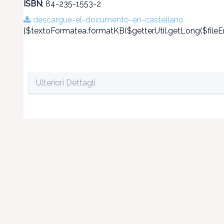
ISBN
: 84-235-1553-2
descargue-el-documento-en-castellano
[$textoFormatea.formatKB($getterUtil.getLong($fileEn
Ulteriori Dettagli