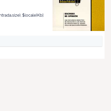
trada.size), $locale)Kb]