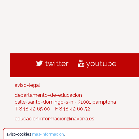
twitter
youtube
aviso-legal
departamento-de-educacion
calle-santo-domingo-s-n - 31001 pamplona
T 848 42 65 00 - F 848 42 60 52
educacion.informacion@navarra.es
aviso-cookies
mas-informacion
.