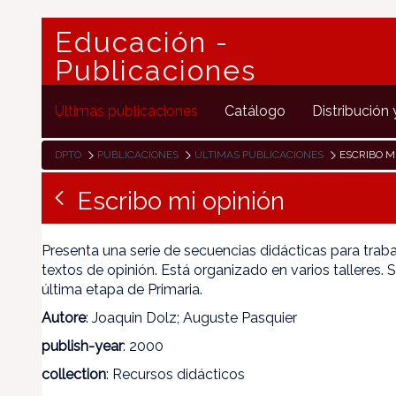
Educación -
Publicaciones
Últimas publicaciones
Catálogo
Distribución 
DPTO
PUBLICACIONES
ÚLTIMAS PUBLICACIONES
ESCRIBO M
Escribo mi opinión
Presenta una serie de secuencias didácticas para traba
textos de opinión. Está organizado en varios talleres. S
última etapa de Primaria.
Autore
: Joaquin Dolz; Auguste Pasquier
publish-year
: 2000
collection
: Recursos didácticos