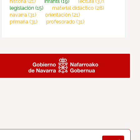
historia
(21)
infantil
(19)
lectura
(37)
legislación
(15)
material didáctico
(28)
navarra
(31)
orientación
(21)
primaria
(31)
profesorado
(31)