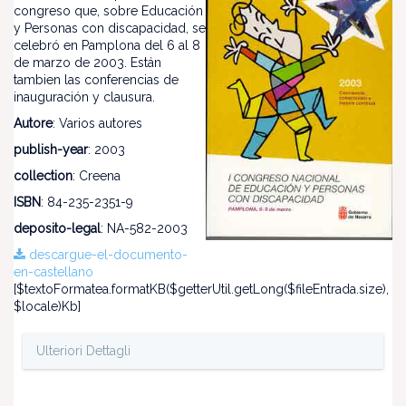
congreso que, sobre Educación
y Personas con discapacidad, se
celebró en Pamplona del 6 al 8
de marzo de 2003. Están
tambien las conferencias de
inauguración y clausura.
Autore
: Varios autores
publish-year
: 2003
collection
: Creena
ISBN
: 84-235-2351-9
deposito-legal
: NA-582-2003
descargue-el-documento-
en-castellano
[$textoFormatea.formatKB($getterUtil.getLong($fileEntrada.size),
$locale)Kb]
Ulteriori Dettagli