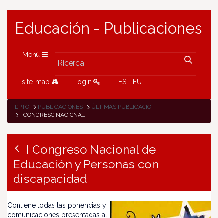
Educación - Publicaciones
Menù
site-map
Login
ES
EU
DPTO
PUBLICACIONES
ÚLTIMAS PUBLICACIONES
I CONGRESO NACIONAL DE EDUCACIÓN Y PERSONAS CON DISCAPACIDAD
I Congreso Nacional de
Educación y Personas con
discapacidad
Contiene todas las ponencias y
comunicaciones presentadas al