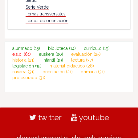
Salud
Serie Verde
Temas transversales
Textos de orientación
alumnado
(15)
biblioteca
(14)
currículo
(19)
e.s.o.
(61)
euskera
(20)
evaluación
(25)
historia
(21)
infantil
(19)
lectura
(37)
legislación
(15)
material didáctico
(28)
navarra
(31)
orientación
(21)
primaria
(31)
profesorado
(31)
twitter
youtube