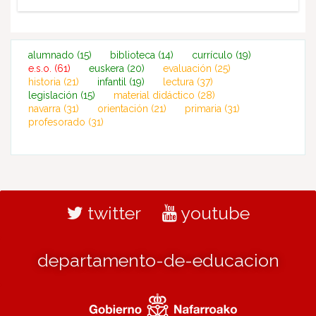
alumnado
(15)
biblioteca
(14)
currículo
(19)
e.s.o.
(61)
euskera
(20)
evaluación
(25)
historia
(21)
infantil
(19)
lectura
(37)
legislación
(15)
material didáctico
(28)
navarra
(31)
orientación
(21)
primaria
(31)
profesorado
(31)
twitter
youtube
departamento-de-educacion