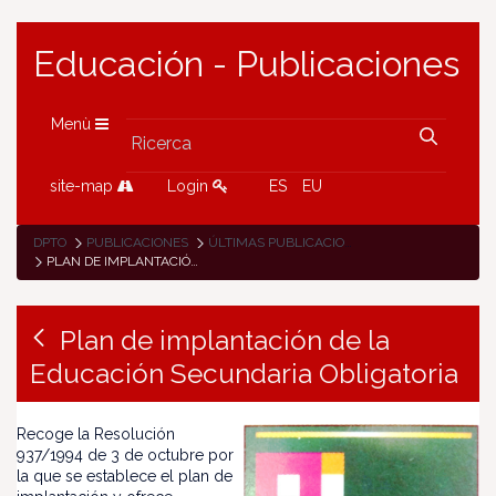
Educación - Publicaciones
Menù
site-map
Login
ES
EU
DPTO
PUBLICACIONES
ÚLTIMAS PUBLICACIONES
PLAN DE IMPLANTACIÓN DE LA EDUCACIÓN SECUNDARIA OBLIGATORIA
Plan de implantación de la
Educación Secundaria Obligatoria
Recoge la Resolución
937/1994 de 3 de octubre por
la que se establece el plan de