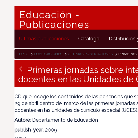
Educación -
Publicaciones
Últimas publicaciones
Catálogo
Distribución 
DPTO
PUBLICACIONES
ÚLTIMAS PUBLICACIONES
PRIMERAS JORNADAS SOBR
Primeras jornadas sobre in
docentes en las Unidades de C
CD que recoge los contenidos de las ponencias que se
29 de abril dentro del marco de las primeras jornadas
docentes en las unidades de currículo especial (UCES
Autore
: Departamento de Educación
publish-year
: 2009