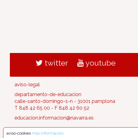
twitter
youtube
aviso-legal
departamento-de-educacion
calle-santo-domingo-s-n - 31001 pamplona
T 848 42 65 00 - F 848 42 60 52
educacion.informacion@navarra.es
aviso-cookies
mas-informacion
.