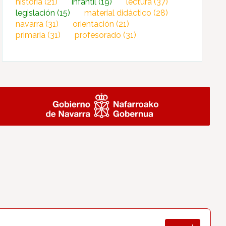
historia
(21)
infantil
(19)
lectura
(37)
legislación
(15)
material didáctico
(28)
navarra
(31)
orientación
(21)
primaria
(31)
profesorado
(31)