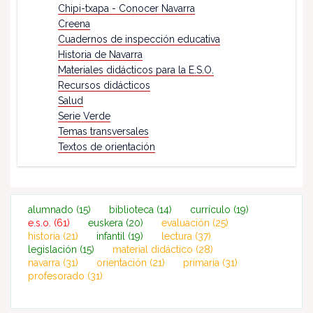
Chipi-txapa - Conocer Navarra
Creena
Cuadernos de inspección educativa
Historia de Navarra
Materiales didácticos para la E.S.O.
Recursos didácticos
Salud
Serie Verde
Temas transversales
Textos de orientación
alumnado
(15)
biblioteca
(14)
currículo
(19)
e.s.o.
(61)
euskera
(20)
evaluación
(25)
historia
(21)
infantil
(19)
lectura
(37)
legislación
(15)
material didáctico
(28)
navarra
(31)
orientación
(21)
primaria
(31)
profesorado
(31)