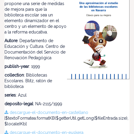
propone una serie de medidas
de mejora para que la
biblioteca escolar sea un
elemento dinamizador en el
centro y un elemento de apoyo
a la reforma educativa.
Autore
: Departamento de
Educación y Cultura. Centro de
Documentación del Servicio de
Renovación Pedagógica
publish-year
: 1999
collection
: Bibliotecas
Escolares. Blitz, ratón de
biblioteca
series
: Azul
deposito-legal
: NA-2115/1999
descargue-el-documento-en-castellano
[$textoFormatea.formatKB($getterUtil.getLong($fileEntrada.size),
$locale)Kb]
descargue-el-documento-en-euskera