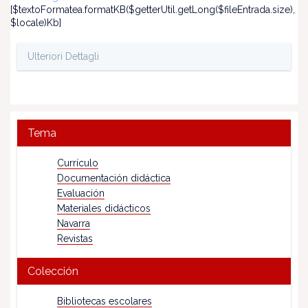
[$textoFormatea.formatKB($getterUtil.getLong($fileEntrada.size),
$locale)Kb]
Ulteriori Dettagli
Tema
Currículo
Documentación didáctica
Evaluación
Materiales didácticos
Navarra
Revistas
Colección
Bibliotecas escolares