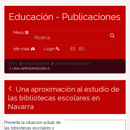
Educación - Publicaciones
Menù
site-map
Login
ES
EU
DPTO
PUBLICACIONES
ÚLTIMAS PUBLICACIONES
UNA APROXIMACIÓN AL ESTUDIO DE LAS BIBLIOTECAS ESCOLARES EN NAVARRA
Una aproximación al estudio de
las bibliotecas escolares en
Navarra
Presenta la situación actual de
las bibliotecas escolares y