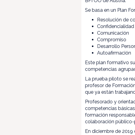
BFI OÖ de Austria.
Se basa en un Plan Fo
Resolución de co
Confidencialidad
Comunicación
Compromiso
Desarrollo Perso
Autoafirmación
Este plan formativo s
competencias agrupada
La prueba piloto se r
profesor de Formación
que ya están trabaja
Profesorado y orienta
competencias básicas 
formación responsable
colaboración público-
En diciembre de 2019 