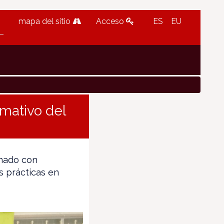
mapa del sitio
Acceso
ES
EU
rmativo del
mnado con
s prácticas en