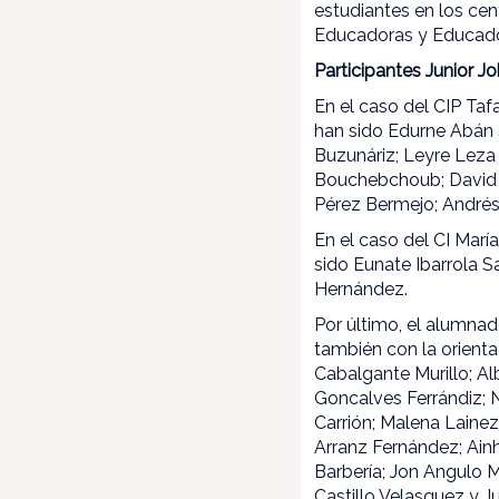
estudiantes en los cent
Educadoras y Educador
Participantes Junior 
En el caso del CIP Ta
han sido Edurne Abán S
Buzunáriz; Leyre Leza 
Bouchebchoub; David D
Pérez Bermejo; Andrés
En el caso del CI Mar
sido Eunate Ibarrola 
Hernández.
Por último, el alumna
también con la orient
Cabalgante Murillo; Alb
Goncalves Ferrándiz; Na
Carrión; Malena Laine
Arranz Fernández; Ainh
Barbería; Jon Angulo M
Castillo Velasquez y J