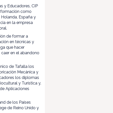
as y Educadores, CIP
su formación como
, Holanda, España y
ncia en la empresa
ral.
ión de formar a
ación en técnicas y
nga que hacer
s caer en el abandono
nico de Tafalla los
bricación Mecánica y
ucadores los diplomas
cultural y Turística y,
 de Aplicaciones
nd de los Países
ege de Reino Unido y