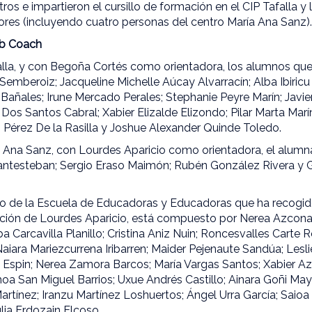
ros e impartieron el cursillo de formación en el CIP Tafalla y
es (incluyendo cuatro personas del centro María Ana Sanz)
Job Coach
falla, y con Begoña Cortés como orientadora, los alumnos qu
emberoiz; Jacqueline Michelle Aúcay Alvarracín; Alba Ibiricu
Bañales; Irune Mercado Perales; Stephanie Peyre Marín; Javie
os Santos Cabral; Xabier Elizalde Elizondo; Pilar Marta Marí
 Pérez De la Rasilla y Joshue Alexander Quinde Toledo.
ía Ana Sanz, con Lourdes Aparicio como orientadora, el alu
Santesteban; Sergio Eraso Maimón; Rubén González Rivera y 
do de la Escuela de Educadoras y Educadoras que ha recogid
ación de Lourdes Aparicio, está compuesto por Nerea Azcona
a Carcavilla Planillo; Cristina Aniz Nuin; Roncesvalles Carte 
iara Mariezcurrena Iribarren; Maider Pejenaute Sandúa; Leslie 
z Espin; Nerea Zamora Barcos; María Vargas Santos; Xabier 
oa San Miguel Barrios; Uxue Andrés Castillo; Ainara Goñi May
artínez; Iranzu Martínez Loshuertos; Ángel Urra García; Saioa
ulia Erdozain Elcoso.