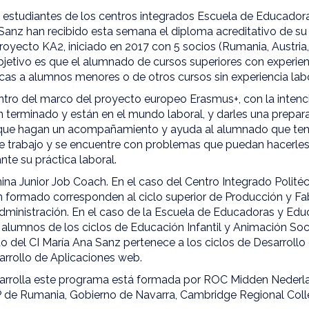
s estudiantes de los centros integrados Escuela de Educador
a Sanz han recibido esta semana el diploma acreditativo de 
royecto KA2, iniciado en 2017 con 5 socios (Rumania, Austria
bjetivo es que el alumnado de cursos superiores con experie
cas a alumnos menores o de otros cursos sin experiencia labo
entro del marco del proyecto europeo Erasmus+, con la intenc
 terminado y están en el mundo laboral, y darles una prepar
 que hagan un acompañamiento y ayuda al alumnado que te
de trabajo y se encuentre con problemas que puedan hacerle
te su práctica laboral.
a Junior Job Coach. En el caso del Centro Integrado Politéc
n formado corresponden al ciclo superior de Producción y Fa
Administración. En el caso de la Escuela de Educadoras y Ed
alumnos de los ciclos de Educación Infantil y Animación Socio
o del CI María Ana Sanz pertenece a los ciclos de Desarrollo
arrollo de Aplicaciones web.
arrolla este programa está formada por ROC Midden Nederla
P de Rumania, Gobierno de Navarra, Cambridge Regional Coll