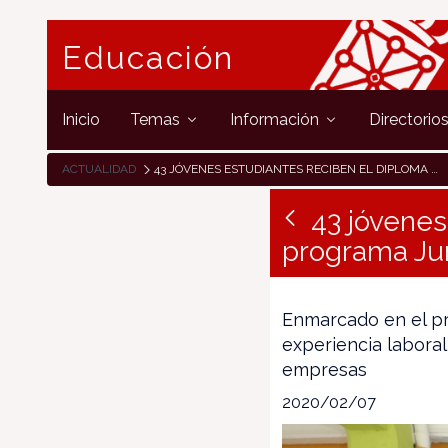
Educación
Inicio
Temas
Información
Directorio
ACTUALIDAD
43 JÓVENES ESTUDIANTES RECIBEN EL DIPLOMA FORMATIVO DEL PROGRAMA JUNIOR JOB COACH
43 jóvenes
programa Ju
Enmarcado en el p
experiencia laboral
empresas
2020/02/07