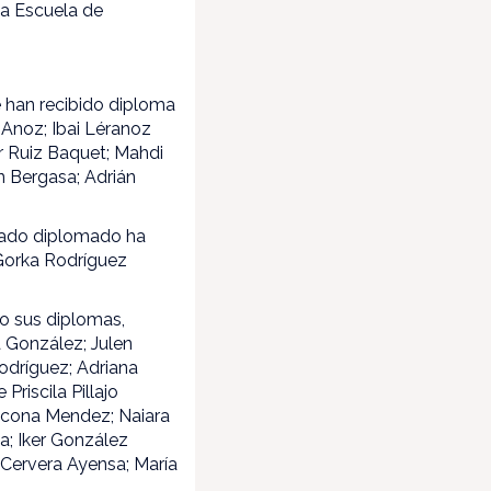
 la Escuela de
.
e han recibido diploma
 Anoz; Ibai Léranoz
r Ruiz Baquet; Mahdi
n Bergasa; Adrián
mnado diplomado ha
Gorka Rodríguez
o sus diplomas,
 González; Julen
Rodríguez; Adriana
Priscila Pillajo
Azcona Mendez; Naiara
a; Iker González
 Cervera Ayensa; María