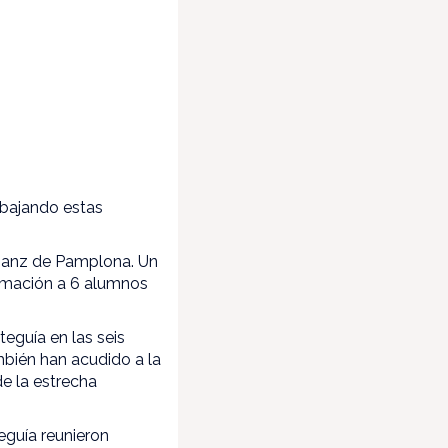
abajando estas
 Sanz de Pamplona. Un
ormación a 6 alumnos
eguía en las seis
mbién han acudido a la
e la estrecha
eguía reunieron