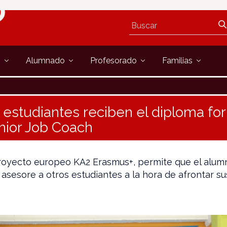
s
Alumnado
Profesorado
Familias
 estudiantes reciben el diploma fo
nior Job Coach
royecto europeo KA2 Erasmus+, permite que el alu
 asesore a otros estudiantes a la hora de afrontar su