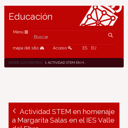
Educación
Menú
mapa del sitio
Acceso
ES
EU
DESDE LOS CENTROS
ACTIVIDAD STEM EN HOMENAJE A MARGARITA SALAS EN EL IES VALLE DEL EBRO
Actividad STEM en homenaje
a Margarita Salas en el IES Valle