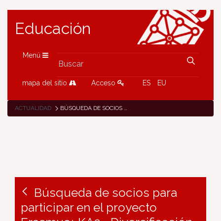
Educación
Menú
mapa del sitio
Acceso
ES
EU
ACTUALIDAD
BÚSQUEDA DE SOCIOS PARA PARTICIPAR EN EL PROYECTO ERASMUS+ KA2 «DIVERSIFICACIÓN EN LA EDUCACIÓN DIGITAL PARA LOS CENTROS ESCOLARES DE EDUCACIÓN PRIMARIA»
Búsqueda de socios para
participar en el proyecto