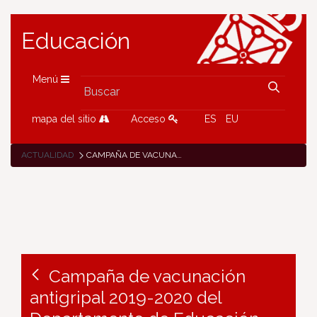
Educación
Menú
mapa del sitio
Acceso
ES
EU
ACTUALIDAD
CAMPAÑA DE VACUNACIÓN ANTIGRIPAL 2019-2020 DEL DEPARTAMENTO DE EDUCACIÓN
Campaña de vacunación
antigripal 2019-2020 del