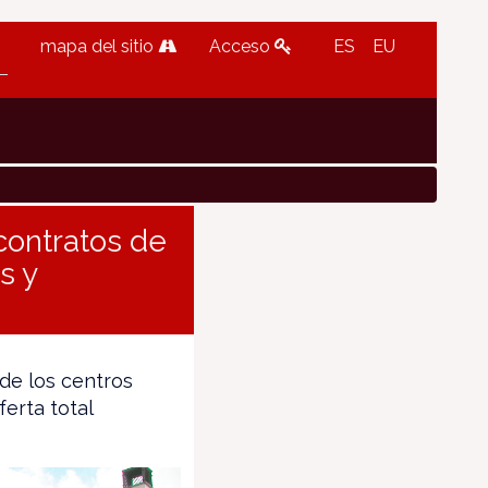
mapa del sitio
Acceso
ES
EU
contratos de
s y
 de los centros
erta total