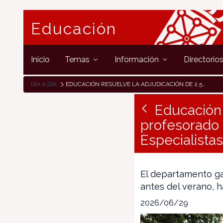
Educación
Inicio
Temas
Información
Directorio
DÍA A DÍA
EDUCACIÓN RESUELVE LA ADJUDICACIÓN DE 2.500 CONTRATOS DE PROFESORADO DE SECUNDARIA, ESCUELAS DE IDIOMAS Y ESPECIALISTAS DE FP PARA EL CURSO 2026-2027
Educación 
profesorado 
Especialista
El departamento gar
antes del verano, h
2026/06/29