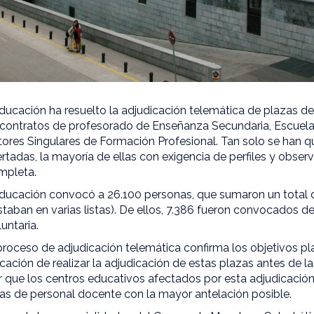
ucación ha resuelto la adjudicación telemática de plazas de
 contratos de profesorado de Enseñanza Secundaria, Escuela
tores Singulares de Formación Profesional. Tan solo se han q
ertadas, la mayoría de ellas con exigencia de perfiles y obser
ompleta.
ucación convocó a 26.100 personas, que sumaron un total d
taban en varias listas). De ellos, 7.386 fueron convocados d
luntaria.
proceso de adjudicación telemática confirma los objetivos pl
ción de realizar la adjudicación de estas plazas antes de l
r que los centros educativos afectados por esta adjudicación
las de personal docente con la mayor antelación posible.