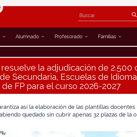
s
Alumnado
Profesorado
Familias
resuelve la adjudicación de 2.500 
de Secundaria, Escuelas de Idioma
s de FP para el curso 2026-2027
antiza así la elaboración de las plantillas docentes
abiendo quedado sin cubrir apenas 32 plazas de la of