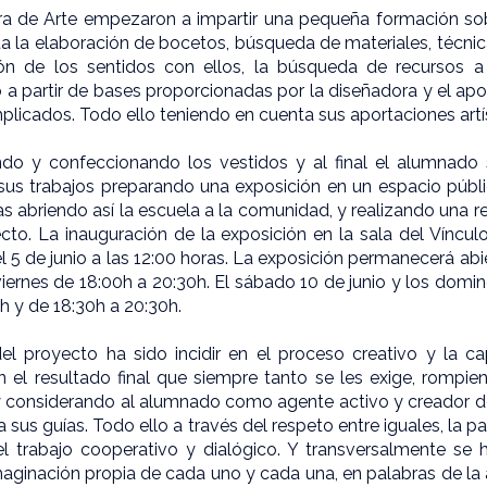
ra de Arte empezaron a impartir una pequeña formación so
ta la elaboración de bocetos, búsqueda de materiales, técni
ión de los sentidos con ellos, la búsqueda de recursos a
o a partir de bases proporcionadas por la diseñadora y el ap
licados. Todo ello teniendo en cuenta sus aportaciones artís
ndo y confeccionando los vestidos y al final el alumnado
us trabajos preparando una exposición en un espacio públi
as abriendo así la escuela a la comunidad, y realizando una re
cto. La inauguración de la exposición en la sala del Víncu
l 5 de junio a las 12:00 horas. La exposición permanecerá abier
viernes de 18:00h a 20:30h. El sábado 10 de junio y los domin
0h y de 18:30h a 20:30h.
 del proyecto ha sido incidir en el proceso creativo y la c
l resultado final que siempre tanto se les exige, rompie
 considerando al alumnado como agente activo y creador de
a sus guías. Todo ello a través del respeto entre iguales, la pa
 trabajo cooperativo y dialógico. Y t
ransversalmente se 
ginación propia de cada uno y cada una, en palabras de la ar