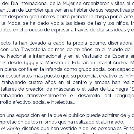
el Día Internacional de la Mujer, se organizaron visitas al
 Juan de Lumbier, que venían a hablar de sus respectivas pr
áñez despertó gran interés e hizo prender la chispa por el arte
 la Moda, se ha dado voz a las ideas de las y los niños, t
oles en el proceso de expresar a través de ella sus ideas y
yecto la han llevado a cabo la propia Edurne, diseñador
 con una Trayectoria de más de 20 años en el Mundo de 
vel Nacional e internacional y en el Vestuario de Escena 
es desde 1999 y la Maestra de Educación Infantil Andrea 
 plena confía en la infancia como grupo social con capacid
por escucharles más puesto que su potencial creativo es infi
a trabajando cuatro años en el centro y ambas han reali
alleres de creación de máscaras o el taller de luz negra 
trabajando transversalmente el desarrollo del lenguaj
ollo afectivo, social e intelectual.
on una exposición en la que el público puede admirar de 5 di
nterpretación de los mismos que ha realizado el alumnado.
el Viento
,diseños que han vestido 2 de los personajes Princ