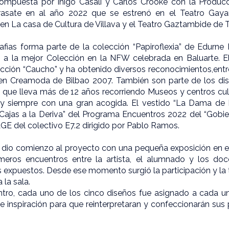
puesta por Iñigo Casalí y Carlos Crooke con la Producci
arasate en al año 2022 que se estrenó en el Teatro Gay
en La casa de Cultura de Villava y el Teatro Gaztambide de 
afias forma parte de la colección “Papiroflexia” de Edurn
o a la mejor Colección en la NFW celebrada en Baluarte.
E
ección “Caucho” y ha obtenido diversos reconocimientos,entre
men Creamoda de Bilbao 2007.
También son parte de los dis
e” que lleva más de 12 años recorriendo Museos y centros cul
 y siempre con una gran acogida.
El vestido “La Dama de P
 “Cajas a la Deriva” del Programa Encuentros 2022 del “Gobi
GE del colectivo E7.2 dirigido por Pablo Ramos.
 dio comienzo al proyecto con una pequeña exposición en e
rimeros
encuentros entre la artista, el alumnado y los doc
s
expuestos.
Desde ese momento surgió la participación y la
la sala.
ntro, cada uno de los cinco diseños fue asignado a cada u
 inspiración para que reinterpretaran y confeccionarán sus