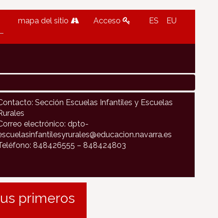
mapa del sitio
Acceso
ES
EU
Contacto: Sección Escuelas Infantiles y Escuelas
Rurales
Correo electrónico: dpto-
escuelasinfantilesyrurales@educacion.navarra.es
Teléfono: 848426555 – 848424803
sus primeros