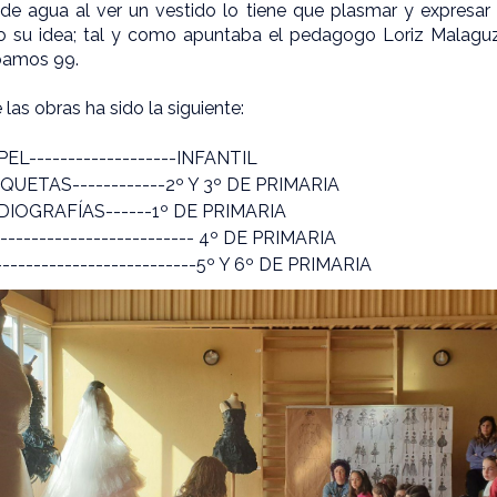
e agua al ver un vestido lo tiene que plasmar y expresar
o su idea; tal y como apuntaba el pedagogo Loriz Malaguz
obamos 99.
las obras ha sido la siguiente:
L-------------------INFANTIL
QUETAS------------2º Y 3º DE PRIMARIA
IOGRAFÍAS------1º DE PRIMARIA
------------------------ 4º DE PRIMARIA
-------------------------5º Y 6º DE PRIMARIA