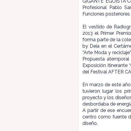
GIGANTE EGOISTA”Com
Profesional Pablo S
Funciones posteriores 
El vestido de Radiogr
2013 el Primer Premi
forma parte de la col
by Deia en el Certá
“Arte Moda y reciclaj
Propuesta atemporal
Exposición itinerante
del Festival AFTER CA
En marzo de este año
tuvieron lugar los p
proyecto y los diseño
desbordaba de energía 
A partir de ese encue
centro como fuente de
diseño.