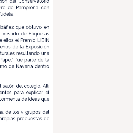
ón del Conservatorio
arre de Pamplona con
Tudela.
e Ibáñez que obtuvo en
l Vestido de Etiquetas
 ellos el Premio LIBIN
eños de la Exposición
turales resultando una
apel” fue parte de la
erno de Navarra dentro
l salón del
colegio. Allí
entes para explicar el
 tormenta de ideas que
na de los 5 grupos del
 propias propuestas de