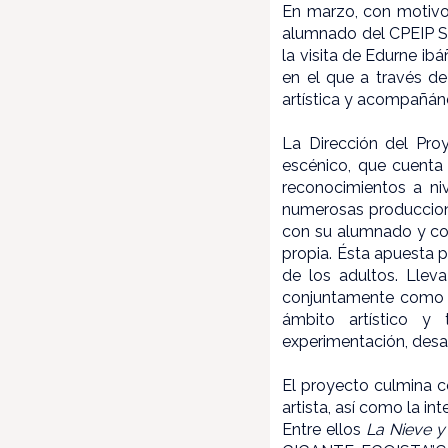
En marzo, con motivo d
alumnado del CPEIP San
la visita de Edurne ib
en el que a través de
artística y acompañánd
La Dirección del Pro
escénico, que cuenta
reconocimientos a ni
numerosas produccion
con su alumnado y con
propia. Ésta apuesta 
de los adultos. Llev
conjuntamente como t
ámbito artístico y 
experimentación, desarr
El proyecto culmina c
artista, así como la i
Entre ellos
La Nieve y 