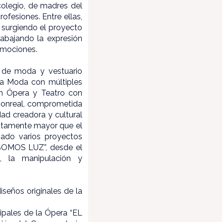
 colegio, de madres del
ofesiones. Entre ellas,
, surgiendo el proyecto
rabajando la expresión
 emociones.
a de moda y vestuario
la Moda con múltiples
en Ópera y Teatro con
Monreal, comprometida
ad creadora y cultural
nitamente mayor que el
zado varios proyectos
“SOMOS LUZ”, desde el
e, la manipulación y
seños originales de la
ipales de la Ópera “EL