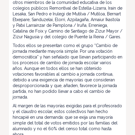
otros miembros de la comunidad educativa de los
colegios públicos Remontival de Estella-Lizarra, Irain de
Lesaka, San Pedro e Irulegi de Mutilva / Mutiloa, Bernart
Etxepare, Sanduzelai, Elorri, Azpilagaña, Amaiur Ikastola
y Patxi Larrainzar de Pamplona / Iruña, Erreniega,
Catalina de Foix y Camino de Santiago de Zizur Mayor /
Zizur Nagusia y del colegio de Puente la Reina / Gares.
Todos ellos se presentan como el grupo “Cambio de
jornada mediante mayoría simple. Por una votación
democrática” y han señalado que llevan participando en
los procesos de cambio de jornada escolar varios
años. Aunque en todos ellos se han obtenido
votaciones favorables al cambio a jornada continua,
debido a una exigencia de mayorías que consideran
desproporcionada y que, añaden, favorece la jornada
partida, no han podido llevar a cabo el cambio de
jornada.
Al margen de las mayorías exigidas para el profesorado
y el claustro escolar, estos colectivos han hecho
hincapié en una demanda: que se exija una mayoría
simple del total de votos emitidos por las familias del
alumnado y no el 60% del censo total como hasta
ahora.