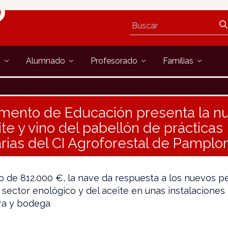
s
Alumnado
Profesorado
Familias
mento de Educación presenta la n
te y vino del pabellón de prácticas
rias del CI Agroforestal de Pamplo
 de 812.000 €, la nave da respuesta a los nuevos pe
 sector enológico y del aceite en unas instalaciones
ra y bodega