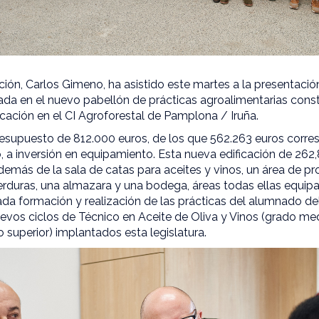
ión, Carlos Gimeno, ha asistido este martes a la presentación
rada en el nuevo pabellón de prácticas agroalimentarias const
ción en el CI Agroforestal de Pamplona / Iruña.
presupuesto de 812.000 euros, de los que 562.263 euros corre
o, a inversión en equipamiento. Esta nueva edificación de 26
además de la sala de catas para aceites y vinos, un área de 
duras, una almazara y una bodega, áreas todas ellas equi
ada formación y realización de las prácticas del alumnado de
evos ciclos de Técnico en Aceite de Oliva y Vinos (grado med
do superior) implantados esta legislatura.