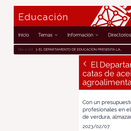
Educación
Inicio
Temas
Información
Directorio
DÍA A DÍA
EL DEPARTAMENTO DE EDUCACIÓN PRESENTA LA NUEVA SALA DE CATAS DE ACEITE Y VINO DEL PABELLÓN DE PRÁCTICAS AGROALIMENTARIAS DEL CI AGROFORESTAL DE PAMPLONA
El Departa
catas de acei
agroalimenta
Con un presupuesto
profesionales en el
de verdura, almaza
2023/02/07