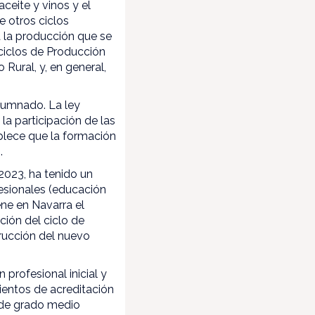
ceite y vinos y el
e otros ciclos
á la producción que se
 ciclos de Producción
Rural, y, en general,
lumnado. La ley
la participación de las
blece que la formación
s.
2023, ha tenido un
esionales (educación
ene en Navarra el
ción del ciclo de
trucción del nuevo
 profesional inicial y
ientos de acreditación
s de grado medio