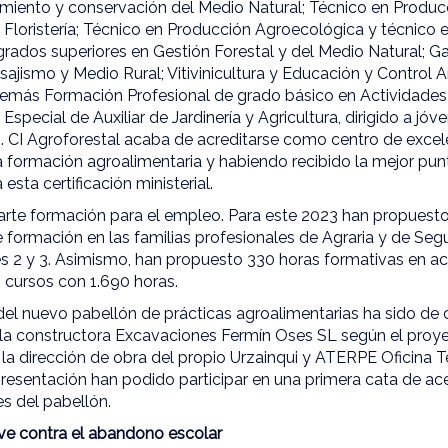
iento y conservación del Medio Natural; Técnico en Produc
y Floristería; Técnico en Producción Agroecológica y técnico 
rados superiores en Gestión Forestal y del Medio Natural; Ga
sajismo y Medio Rural; Vitivinicultura y Educación y Control A
demás Formación Profesional de grado básico en Actividades
Especial de Auxiliar de Jardinería y Agricultura, dirigido a j
. CI Agroforestal acaba de acreditarse como centro de excele
a formación agroalimentaria y habiendo recibido la mejor pun
esta certificación ministerial.
arte formación para el empleo. Para este 2023 han propuesto
e formación en las familias profesionales de Agraria y de Se
s 2 y 3. Asimismo, han propuesto 330 horas formativas en act
14 cursos con 1.690 horas.
del nuevo pabellón de prácticas agroalimentarias ha sido de
 la constructora Excavaciones Fermín Oses SL según el proye
 la dirección de obra del propio Urzainqui y ATERPE Oficina 
presentación han podido participar en una primera cata de ace
es del pabellón.
ave contra el abandono escolar