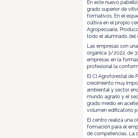
En este nuevo pabellón
grado superior de viti
formativos. En el espa
cultiva en el propio c
Agropecuaria, Producci
todo el alumnado del 
Las empresas son una 
orgánica 3/2022, de 31
empresas en la formac
profesional la confor
El CI Agroforestal de
crecimiento muy impor
ambiental y sector eno
mundo agrario y el sect
grado medio en aceite y
volumen edificatorio p
El centro realiza una o
formación para el emp
de competencias. La of