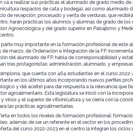
 va a realizar sus prácticas el alumnado de grado medio de a
vinicultura (espacios de cata y bodega), así como alumnado d
cio de recepción, procesado y venta de verduras, que recibir
entro, harán prácticas los alumnos y alumnas de grado de los
ón Agroecológica y del grado superior en Paisajismo y Medio 
centro.
parte muy importante en la formación profesional de este a
 de marzo, de Ordenación e Integración de la FP, incrementa 
ión del alumnado de FP, habla de corresponsabilidad y esta
man tres protagonistas: administración, alumnado, y empresa
 Pamplona, que cuenta con 464 estudiantes en el curso 2022-
tante en los últimos años incorporando nuevos perfiles prof
lógico y del aceite) para dar respuesta a la relevancia que ti
or agroalimentario. Esta legislatura se inició con la incorpora
 vinos y el superior de vitivinicultura y se cierra con la cons
ara las prácticas agroalimentarias.
ferta en todos los niveles de formación profesional: formación
leo, además de ser un referente en el sector en los procedim
erta del curso 2022-2023 en el centro la integran los ciclo