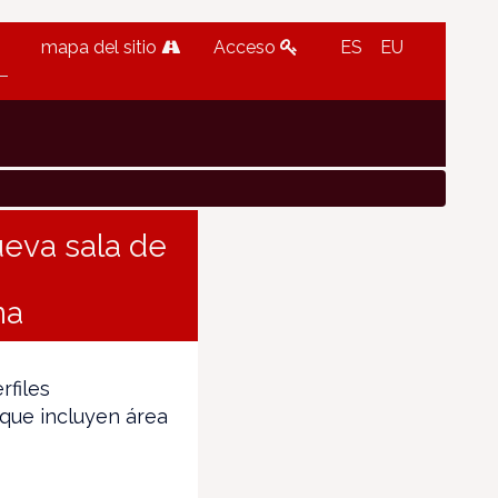
mapa del sitio
Acceso
ES
EU
ueva sala de
na
rfiles
 que incluyen área