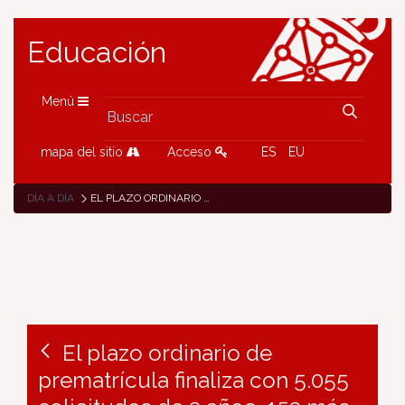
Educación
Menú
mapa del sitio
Acceso
ES
EU
DÍA A DÍA
EL PLAZO ORDINARIO DE PREMATRÍCULA FINALIZA CON 5.055 SOLICITUDES DE 3 AÑOS, 153 MÁS QUE EL CURSO ANTERIOR
El plazo ordinario de
prematrícula finaliza con 5.055