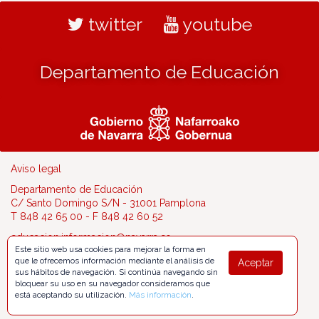
twitter
youtube
Departamento de Educación
Aviso legal
Departamento de Educación
C/ Santo Domingo S/N - 31001 Pamplona
T 848 42 65 00 - F 848 42 60 52
educacion.informacion@navarra.es
Este sitio web usa cookies para mejorar la forma en
que le ofrecemos información mediante el análisis de
Aceptar
sus hábitos de navegación. Si continúa navegando sin
bloquear su uso en su navegador consideramos que
está aceptando su utilización.
Más información
.