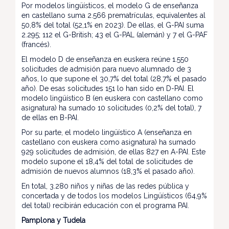
Por modelos lingüísticos, el modelo G de enseñanza
en castellano suma 2.566 prematrículas, equivalentes al
50,8% del total (52,1% en 2023). De ellas, el G-PAI suma
2.295; 112 el G-British; 43 el G-PAL (alemán) y 7 el G-PAF
(francés).
El modelo D de enseñanza en euskera reúne 1.550
solicitudes de admisión para nuevo alumnado de 3
años, lo que supone el 30,7% del total (28,7% el pasado
año). De esas solicitudes 151 lo han sido en D-PAI. El
modelo lingüístico B (en euskera con castellano como
asignatura) ha sumado 10 solicitudes (0,2% del total), 7
de ellas en B-PAI.
Por su parte, el modelo lingüístico A (enseñanza en
castellano con euskera como asignatura) ha sumado
929 solicitudes de admisión, de ellas 827 en A-PAI. Este
modelo supone el 18,4% del total de solicitudes de
admisión de nuevos alumnos (18,3% el pasado año).
En total, 3.280 niños y niñas de las redes pública y
concertada y de todos los modelos Lingüísticos (64,9%
del total) recibirán educación con el programa PAI.
Pamplona y Tudela