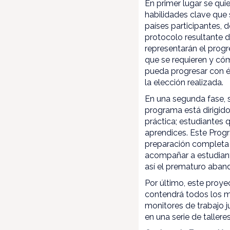
En primer lugar se qui
habilidades clave que 
países participantes, 
protocolo resultante d
representarán el prog
que se requieren y cóm
pueda progresar con éx
la elección realizada.
En una segunda fase, s
programa está dirigid
práctica; estudiantes 
aprendices. Este Prog
preparación completa 
acompañar a estudiant
así el prematuro aband
Por último, este proye
contendrá todos los ma
monitores de trabajo j
en una serie de taller