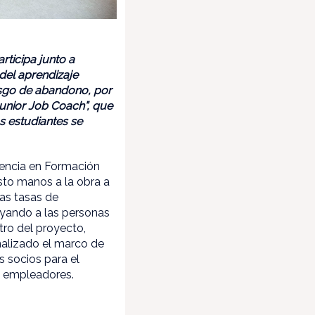
rticipa junto a
 del aprendizaje
iesgo de abandono, por
“Junior Job Coach”, que
os estudiantes se
encia en Formación
sto manos a la obra a
las tasas de
oyando a las personas
tro del proyecto,
nalizado el marco de
s socios para el
a empleadores.