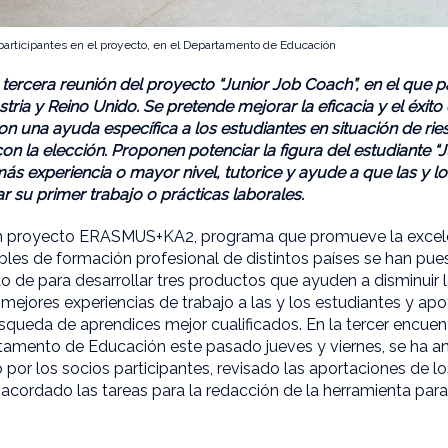
participantes en el proyecto, en el Departamento de Educación
tercera reunión del proyecto “Junior Job Coach”, en el que pa
ria y Reino Unido. Se pretende mejorar la eficacia y el éxito
on una ayuda específica a los estudiantes en situación de r
 con la elección. Proponen potenciar la figura del estudiante 
más experiencia o mayor nivel, tutorice y ayude a que las y l
ar su primer trabajo o prácticas laborales.
un proyecto ERASMUS+KA2, programa que promueve la excel
bles de formación profesional de distintos países se han pue
o de para desarrollar tres productos que ayuden a disminuir 
mejores experiencias de trabajo a las y los estudiantes y ap
queda de aprendices mejor cualificados. En la tercer encuen
tamento de Educación este pasado jueves y viernes, se ha a
por los socios participantes, revisado las aportaciones de lo
acordado las tareas para la redacción de la herramienta par