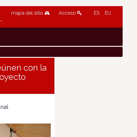
mapa del sitio
Acceso
ES
EU
eúnen con la
royecto
onal