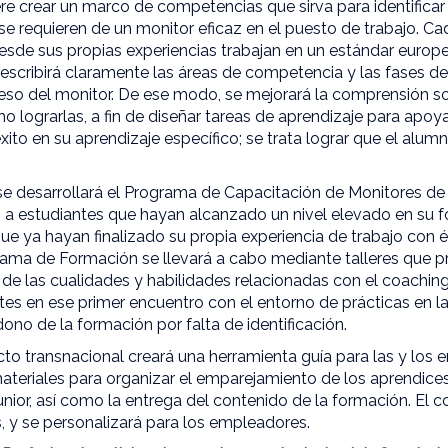
ere crear un marco de competencias que sirva para identificar 
se requieren de un monitor eficaz en el puesto de trabajo. Ca
desde sus propias experiencias trabajan en un estándar europe
escribirá claramente las áreas de competencia y las fases de
reso del monitor. De ese modo, se mejorará la comprensión 
o lograrlas, a fin de diseñar tareas de aprendizaje para apoy
ito en su aprendizaje específico; se trata lograr que el alum
e desarrollará el Programa de Capacitación de Monitores de 
o a estudiantes que hayan alcanzado un nivel elevado en su f
que ya hayan finalizado su propia experiencia de trabajo con é
rama de Formación se llevará a cabo mediante talleres que 
de las cualidades y habilidades relacionadas con el coachi
es en ese primer encuentro con el entorno de prácticas en la
ono de la formación por falta de identificación.
cto transnacional creará una herramienta guía para las y los 
teriales para organizar el emparejamiento de los aprendices
unior, así como la entrega del contenido de la formación. El 
es, y se personalizará para los empleadores.