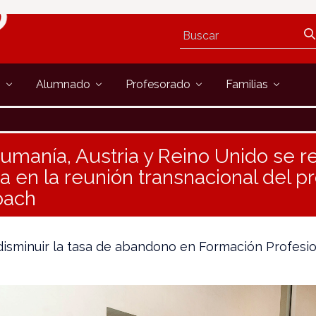
s
Alumnado
Profesorado
Familias
umanía, Austria y Reino Unido se r
a en la reunión transnacional del p
oach
disminuir la tasa de abandono en Formación Profesi