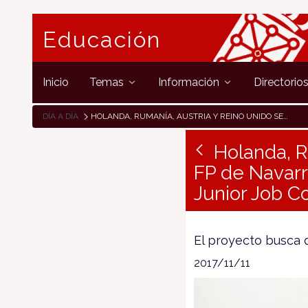
Educación
Inicio
Temas
Información
Directorio
DÍA A DÍA
HOLANDA, RUMANÍA, AUSTRIA Y REINO UNIDO SE REÚNEN CON LA FP DE NAVARRA EN LA REUNIÓN TRANSNACIONAL DEL PROYECTO JUNIOR JOB COACH
Holanda, R
FP de Navarr
Junior Job C
El proyecto busca 
2017/11/11