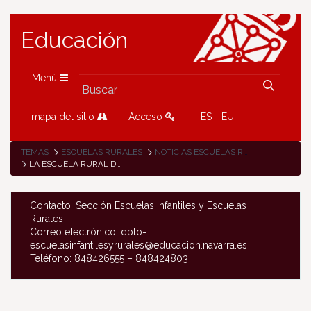
Educación
Menú
mapa del sitio
Acceso
ES
EU
TEMAS
ESCUELAS RURALES
NOTICIAS ESCUELAS RURALES
LA ESCUELA RURAL DE CÁSEDA DE VIAJE ESPACIAL
Contacto: Sección Escuelas Infantiles y Escuelas
Rurales
Correo electrónico: dpto-
escuelasinfantilesyrurales@educacion.navarra.es
Teléfono: 848426555 – 848424803