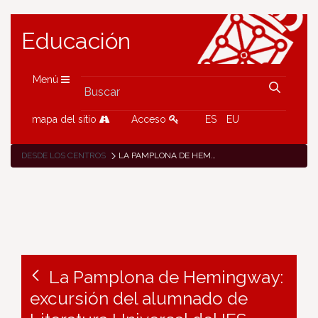
Educación
Menú
mapa del sitio
Acceso
ES
EU
DESDE LOS CENTROS
LA PAMPLONA DE HEMINGWAY: EXCURSIÓN DEL ALUMNADO DE LITERATURA UNIVERSAL DEL IES VALLE DEL EBRO
La Pamplona de Hemingway:
excursión del alumnado de