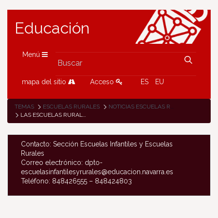
Educación
Menú
mapa del sitio
Acceso
ES
EU
TEMAS
ESCUELAS RURALES
NOTICIAS ESCUELAS RURALES
LAS ESCUELAS RURALES DE SAKANA HAN PARTICIPADO EN EL TALLER "CUIDADO, GÉNERO, SITUACIONES DE VIOLENCIA Y USO DEL ESPACIO A TRAVÉS DEL TEATRO"
Contacto: Sección Escuelas Infantiles y Escuelas
Rurales
Correo electrónico: dpto-
escuelasinfantilesyrurales@educacion.navarra.es
Teléfono: 848426555 – 848424803