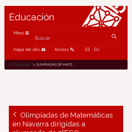
Educación
Menú
mapa del sitio
Acceso
ES
EU
ACTUALIDAD
OLIMPIADAS DE MATEMÁTICAS EN NAVARRA DIRIGIDAS A ALUMNADO DE 2ºESO
Olimpiadas de Matemáticas
en Navarra dirigidas a