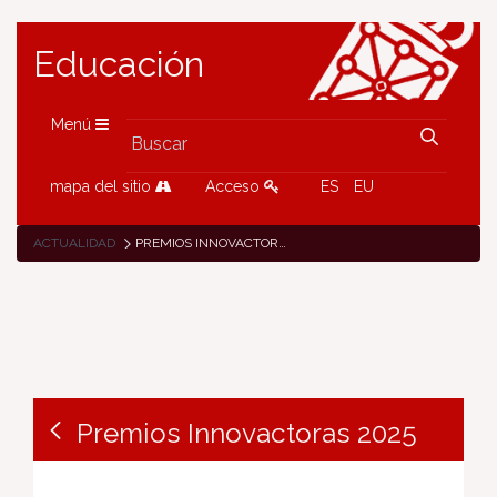
Educación
Menú
mapa del sitio
Acceso
ES
EU
ACTUALIDAD
PREMIOS INNOVACTORAS 2025
Premios Innovactoras 2025