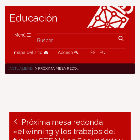
Educación
Menú
mapa del sitio
Acceso
ES
EU
ACTUALIDAD
PRÓXIMA MESA REDONDA «ETWINNING Y LOS TRABAJOS DEL FUTURO: STEAM EN SECUNDARIA Y FP»
Próxima mesa redonda
«eTwinning y los trabajos del