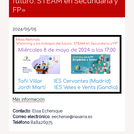
futuro: STEAM en Secundaria y
FP»
2024/05/05
Más información
Contacto
: Elisa Echenique
Correo electrónico
: eechenie@navarra.es
Teléfono
:848426975