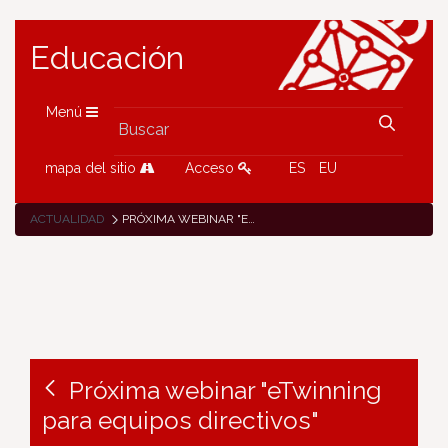
Educación
Menú
mapa del sitio
Acceso
ES
EU
ACTUALIDAD
PRÓXIMA WEBINAR "ETWINNING PARA EQUIPOS DIRECTIVOS"
Próxima webinar "eTwinning
para equipos directivos"