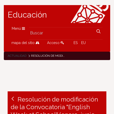
Educación
Menú
mapa del sitio
Acceso
ES
EU
ACTUALIDAD
RESOLUCIÓN DE MODIFICACIÓN DE LA CONVOCATORIA "ENGLISH WEEK AT SCHOOL" (ENERO-JUNIO 2021)
Resolución de modificación
de la Convocatoria "English