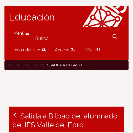
Educación
Menú
mapa del sitio
Acceso
ES
EU
DESDE LOS CENTROS
SALIDA A BILBAO DEL ALUMNADO DEL IES VALLE DEL EBRO
Salida a Bilbao del alumnado
del IES Valle del Ebro