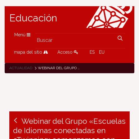
Educación
Menú
mapa del sitio
Acceso
ES
EU
ACTUALIDAD
WEBINAR DEL GRUPO «ESCUELAS DE IDIOMAS CONECTADAS EN ETWINNING: COMENZAMOS CON ETWINNING», 5 DE NOVIEMBRE
Webinar del Grupo «Escuelas
de Idiomas conectadas en