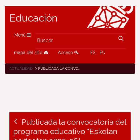
Educación
Menú
mapa del sitio
Acceso
ES
EU
ACTUALIDAD
PUBLICADA LA CONVOCATORIA DEL PROGRAMA EDUCATIVO "ESKOLAN BERTSOTAN 2025-26"
Publicada la convocatoria del
programa educativo "Eskolan