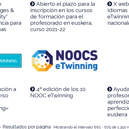
e
Abierto el plazo para la
X web
ages &
inscripción en los cursos
Idiomas
ity"
de formación para el
eTwinnin
ncia para
profesorado en euskera,
naciona
uas
curso 2021-22
pción a
4ª edición de los 10
Ayudas
urso
NOOC eTwinning
profesor
aprendiz
ing»
perfecc
euskera
 Resultados por página
Mostrando el intervalo 661 - 675 de 1.350 