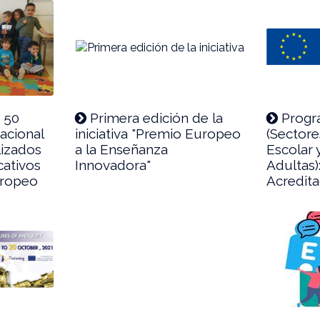
 50
Primera edición de la
Progr
nacional
iniciativa "Premio Europeo
(Sector
lizados
a la Enseñanza
Escolar 
cativos
Innovadora"
Adultas)
uropeo
Acredit