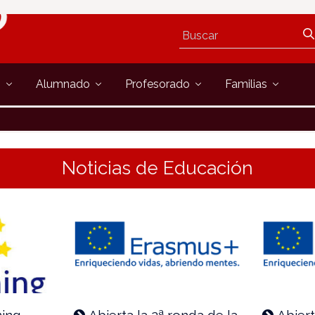
s
Alumnado
Profesorado
Familias
Noticias de Educación
ning
Abierta la 2ª ronda de la
Abiert