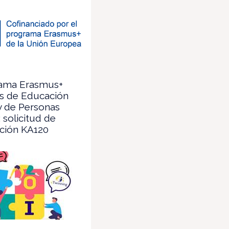
ama Erasmus+
es de Educación
y de Personas
: solicitud de
ación KA120