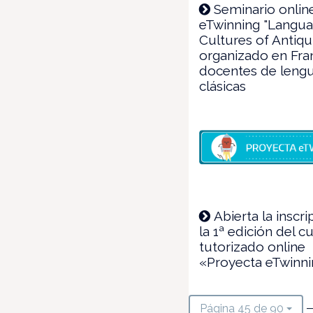
Seminario onlin
eTwinning "Langu
Cultures of Antiqu
organizado en Fra
docentes de leng
clásicas
Abierta la inscri
la 1ª edición del c
tutorizado online
«Proyecta eTwinn
—
Página 45 de 90