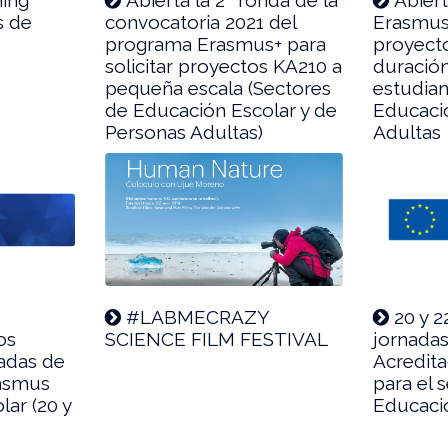
s de
convocatoria 2021 del
Erasmus
programa Erasmus+ para
proyecto
solicitar proyectos KA210 a
duració
pequeña escala (Sectores
estudian
de Educación Escolar y de
Educaci
Personas Adultas)
Adultas
#LABMECRAZY
20 y 2
os
SCIENCE FILM FESTIVAL
jornadas
nadas de
Acredit
rasmus
para el 
ar (20 y
Educaci