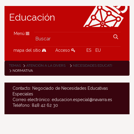
Educación
Menú
mapa del sitio
Acceso
ES
EU
TEMAS
ATENCIÓN A LA DIVERSIDAD
NECESIDADES EDUCATIVAS ESPECIALES
NORMATIVA
Contacto: Negociado de Necesidades Educativas
Especiales
Correo electrónico: educacion.especial@navarra.es
Teléfono: 848 42 62 30