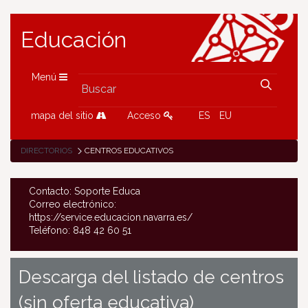
Educación
Menú
mapa del sitio
Acceso
ES
EU
DIRECTORIOS
CENTROS EDUCATIVOS
Contacto: Soporte Educa
Correo electrónico:
https://service.educacion.navarra.es/
Teléfono: 848 42 60 51
Descarga del listado de centros
(sin oferta educativa)