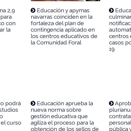
na 2,9
Educación y apymas
Educac
 para
navarras coinciden en la
culminan
co con
fortaleza del plan de
notifica
ar la
contingencia aplicado en
automati
los centros educativos de
centros 
la Comunidad Foral
casos po
19
do podrá
Educación aprueba la
Aprob
estudios
nueva norma sobre
plurianu
no
gestión educativa que
contrata
 el curso
agiliza el proceso para la
personal
obtención de los sellos de
pública 