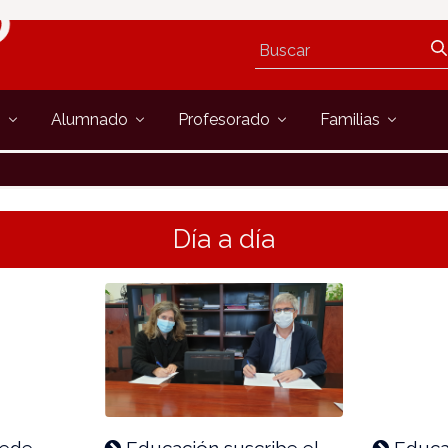
s
Alumnado
Profesorado
Familias
Día a día
cede
Educación suscribe el
Educa