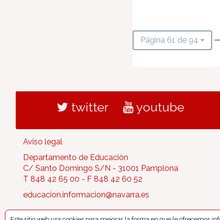
—
Página 61 de 94
twitter
youtube
Aviso legal
Departamento de Educación
C/ Santo Domingo S/N - 31001 Pamplona
T 848 42 65 00 - F 848 42 60 52
educacion.informacion@navarra.es
Este sitio web usa cookies para mejorar la forma en que le ofrecemos i