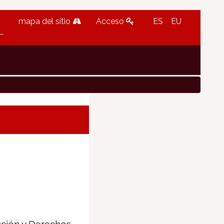
mapa del sitio
Acceso
ES
EU
ción y Derechos