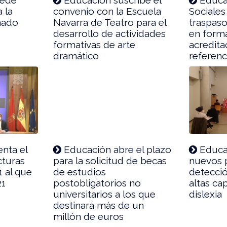
 la
convenio con la Escuela
Sociales
nado
Navarra de Teatro para el
traspas
desarrollo de actividades
en forma
formativas de arte
acredita
dramático
referenc
nta el
Educación abre el plazo
Educa
cturas
para la solicitud de becas
nuevos p
1 al que
de estudios
detecci
21
postobligatorios no
altas ca
universitarios a los que
dislexia
destinará más de un
millón de euros