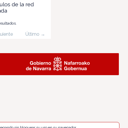
los de la red
ada
esultados.
uiente
Último →
navegando sin bloquear su uso en su navegador