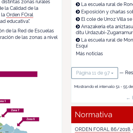
 distintas zonas rurales
La escuela rural de Ro
e la Calidad de la
Exposición y charlas so
 la
Orden FOral
El cole de Urroz Villa s
ad educativa".
Arrazakeria eta aniztasu
ón de la Red de Escuelas
ditu Urdazubi-Zugarramur
ración de las zonas a nivel
La escuela rural de Mon
Esquí
Más noticias
— Res
Página 11 de 97
Mostrando el intervalo 51 - 55 d
← 
Normativa
ORDEN FORAL 86/2018
,