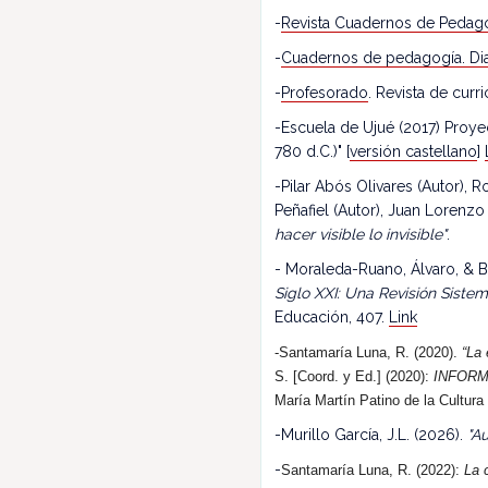
-
Revista Cuadernos de Pedag
-
Cuadernos de pedagogía. Dia
-
Profesorado
. Revista de cur
-Escuela de Ujué (2017) Proy
780 d.C.)" [
versión castellano
]
-Pilar Abós Olivares (Autor),
Peñafiel (Autor), Juan Lorenzo
hacer visible lo invisible"
.
- Moraleda-Ruano, Álvaro, & B
Siglo XXI: Una Revisión Siste
Educación, 407.
Link
-Santamaría Luna, R. (2020).
“La 
S. [Coord. y Ed.] (2020):
INFORM
María Martín Patino de la Cultura
-Murillo García, J.L. (2026).
"Au
-
Santamaría Luna, R. (202
2
):
La 