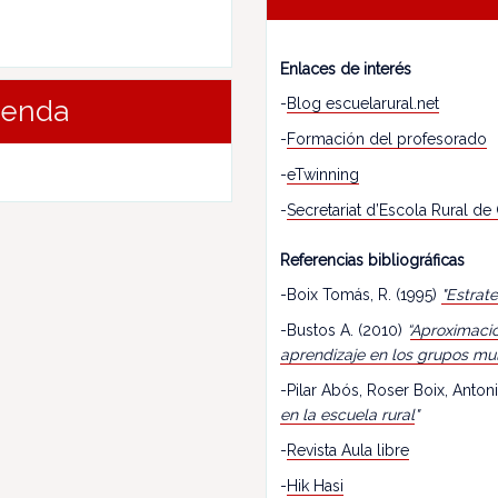
Enlaces de interés
-
Blog escuelarural.net
renda
-
Formación del profesorado
-
eTwinning
-
Secretariat d’Escola Rural de
Referencias bibliográficas
-Boix Tomás, R. (1995)
"Estrat
-Bustos A. (2010)
“
Aproximació
aprendizaje en los grupos mu
-Pilar Abós, Roser Boix, Antoni
en la escuela rural
"
-
Revista Aula libre
-
Hik Hasi