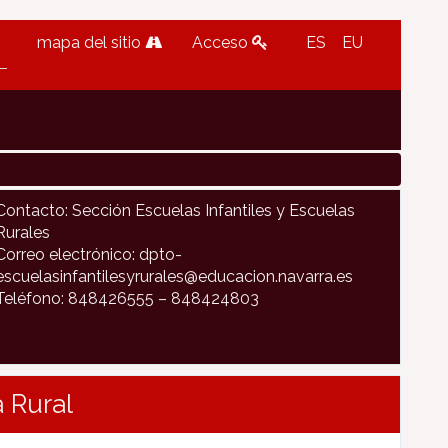
mapa del sitio
Acceso
ES
EU
Contacto: Sección Escuelas Infantiles y Escuelas
Rurales
Correo electrónico: dpto-
escuelasinfantilesyrurales@educacion.navarra.es
Teléfono: 848426555 – 848424803
 Rural