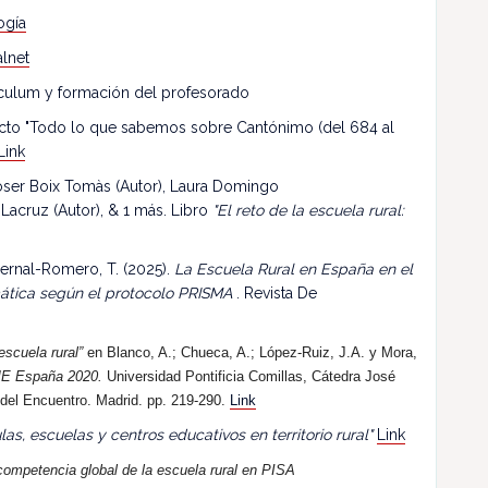
ogía
lnet
riculum y formación del profesorado
ecto "Todo lo que sabemos sobre Cantónimo (del 684 al
Link
 Roser Boix Tomàs (Autor), Laura Domingo
 Lacruz (Autor), & 1 más. Libro
"El reto de la escuela rural:
ernal-Romero, T. (2025).
La Escuela Rural en España en el
mática según el protocolo PRISMA
. Revista De
escuela rural”
en Blanco, A.; Chueca, A.; López-Ruiz, J.A. y Mora,
E España 2020.
Universidad Pontificia Comillas, Cátedra José
 del Encuentro. Madrid. pp. 219-290.
Link
las, escuelas y centros educativos en territorio rural"
Link
competencia global de la escuela rural en PISA