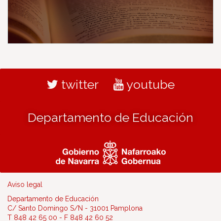
twitter
youtube
Departamento de Educación
Aviso legal
Departamento de Educación
C/ Santo Domingo S/N - 31001 Pamplona
T 848 42 65 00 - F 848 42 60 52