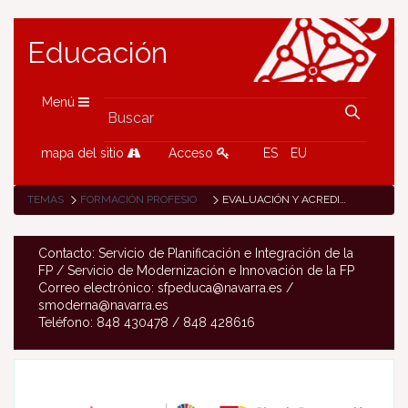
Educación
Menú
mapa del sitio
Acceso
ES
EU
TEMAS
FORMACIÓN PROFESIONAL
EVALUACIÓN Y ACREDITACIÓN DE COMPETENCIAS
Contacto: Servicio de Planificación e Integración de la
FP / Servicio de Modernización e Innovación de la FP
Correo electrónico: sfpeduca@navarra.es /
smoderna@navarra.es
Teléfono: 848 430478 / 848 428616