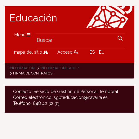
Educación
Menú
mapa del sitio
Acceso
ES
EU
INFORMACIÓN
INFORMACIÓN LABORAL
FIRMA DE CONTRATOS
Contacto: Servicio de Gestión de Personal Temporal
Correo electrónico: sgpteducacion@navarra.es
Teléfono: 848 42 32 33