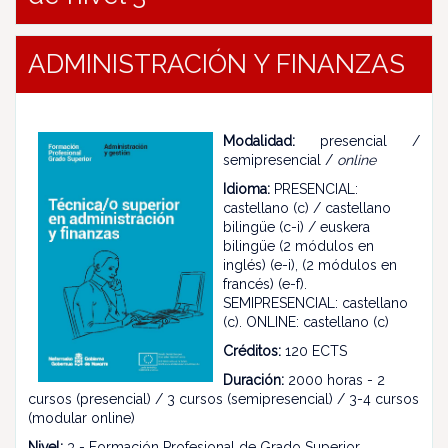
ADMINISTRACIÓN Y FINANZAS
Modalidad:
presencial /
semipresencial /
online
Idioma:
PRESENCIAL:
castellano (c) / castellano
bilingüe (c-i) / euskera
bilingüe (2 módulos en
inglés) (e-i), (2 módulos en
francés) (e-f).
SEMIPRESENCIAL: castellano
(c). ONLINE: castellano (c)
Créditos:
120 ECTS
Duración:
2000 horas - 2
cursos (presencial) / 3 cursos (semipresencial) / 3-4 cursos
(modular online)
Nivel:
3 - Formación Profesional de Grado Superior.