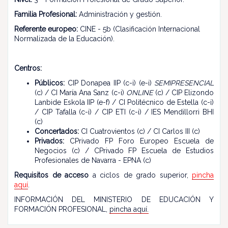
Familia Profesional:
Administración y gestión.
Referente europeo:
CINE - 5b (Clasificación Internacional
Normalizada de la Educación).
Centros:
Públicos:
CIP Donapea IIP (c-i) (e-i)
SEMIPRESENCIAL
(c) / CI María Ana Sanz (c-i)
ONLINE
(c) / CIP Elizondo
Lanbide Eskola IIP (e-f) / CI Politécnico de Estella (c-i)
/ CIP Tafalla (c-i) / CIP ETI (c-i) / IES Mendillorri BHI
(c)
Concertados:
CI Cuatrovientos (c) / CI Carlos III (c)
Privados:
CPrivado FP Foro Europeo Escuela de
Negocios (c) / CPrivado FP Escuela de Estudios
Profesionales de Navarra - EPNA (c)
Requisitos de acceso
a ciclos de grado superior,
pincha
aquí
.
INFORMACIÓN DEL MINISTERIO DE EDUCACIÓN Y
FORMACIÓN PROFESIONAL,
pincha aquí.