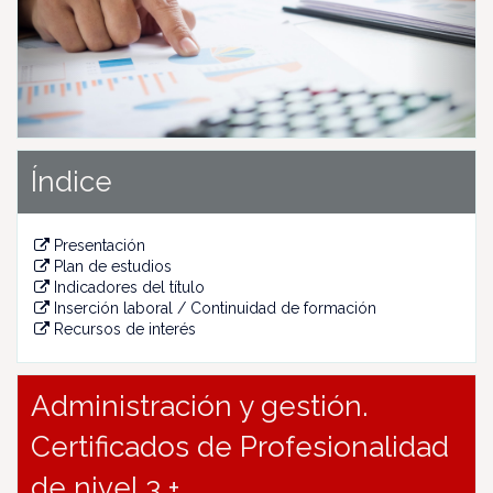
u
s
Índice
Presentación
Plan de estudios
Indicadores del título
Inserción laboral / Continuidad de formación
Recursos de interés
Administración y gestión.
Certificados de Profesionalidad
de nivel 3 +