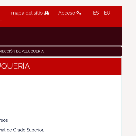
mapa del sitio
Acceso
ES
EU
IRECCIÓN DE PELUQUERÍA
UQUERÍA
rsos
nal de Grado Superior.