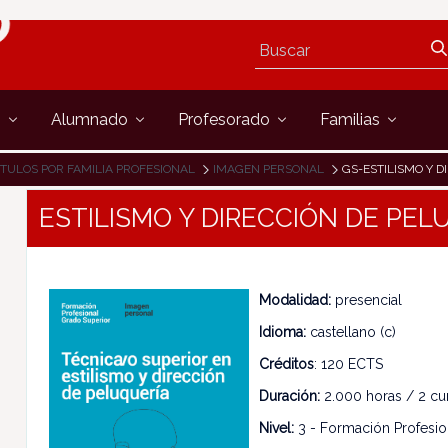
s
Alumnado
Profesorado
Familias
ÍTULOS POR FAMILIA PROFESIONAL
IMAGEN PERSONAL
GS-ESTILISMO Y D
ESTILISMO Y DIRECCIÓN DE PEL
Modalidad:
presencial
Idioma:
castellano (c)
Créditos
: 120 ECTS
Duración:
2.000 horas / 2 cu
Nivel:
3 - Formación Profesio