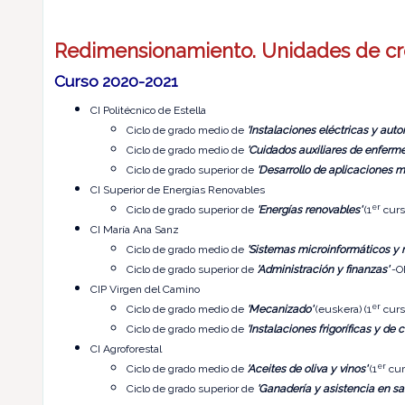
Redimensionamiento. Unidades de cr
Curso 2020-2021
CI Politécnico de Estella
Ciclo de grado medio de
'Instalaciones eléctricas y aut
Ciclo de grado medio de
'Cuidados auxiliares de enferme
Ciclo de grado superior de
'Desarrollo de aplicaciones m
CI Superior de Energías Renovables
er
Ciclo de grado superior de
'Energías renovables'
(1
curs
CI María Ana Sanz
Ciclo de grado medio de
'Sistemas microinformáticos y 
Ciclo de grado superior de
'Administración y finanzas'
-ON
CIP Virgen del Camino
er
Ciclo de grado medio de
'Mecanizado'
(euskera) (1
curs
Ciclo de grado medio de
'Instalaciones frigoríficas y de 
CI Agroforestal
er
Ciclo de grado medio de
'Aceites de oliva y vinos'
(1
cur
Ciclo de grado superior de
'Ganadería y asistencia en sa