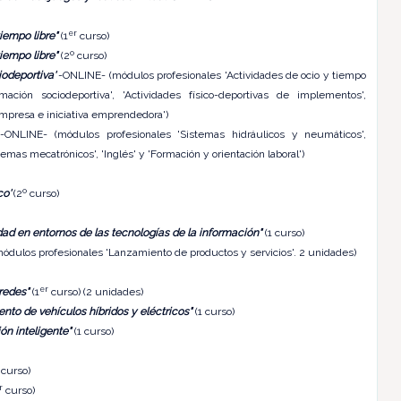
er
iempo libre"
(1
curso)
iempo libre"
(2º curso)
odeportiva'
-ONLINE- (módulos profesionales 'Actividades de ocio y tiempo
imación sociodeportiva', 'Actividades físico-deportivas de implementos',
 'Empresa e iniciativa emprendedora')
ONLINE- (módulos profesionales 'Sistemas hidráulicos y neumáticos',
mas mecatrónicos', 'Inglés' y 'Formación y orientación laboral')
o'
(2º curso)
dad en entornos de las tecnologías de la información"
(1 curso)
dulos profesionales 'Lanzamiento de productos y servicios'. 2 unidades)
er
redes"
(1
curso) (2 unidades)
nto de vehículos híbridos y eléctricos"
(1 curso)
ón inteligente"
(1 curso)
 curso)
r
curso)