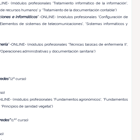
NE- (módulos profesionales 'Tratamiento informático de la información',
s de recursos humanos' y 'Tratamiento de la documentación contable')
iones e informáticos'
-ONLINE- (módulos profesionales 'Configuración de
'Elementos de sistemas de telecomunicaciones', 'Sistemas informáticos y
ería'
-ONLINE- (módulos profesionales 'Técnicas básicas de enfermería II',
 'Operaciones administrativas y documentación sanitaria')
redes'
(2º curso)
so)
NLINE- (módulos profesionales 'Fundamentos agronómicos', 'Fundamentos
 'Principios de sanidad vegetal')
er
redes"
(1
curso)
o)