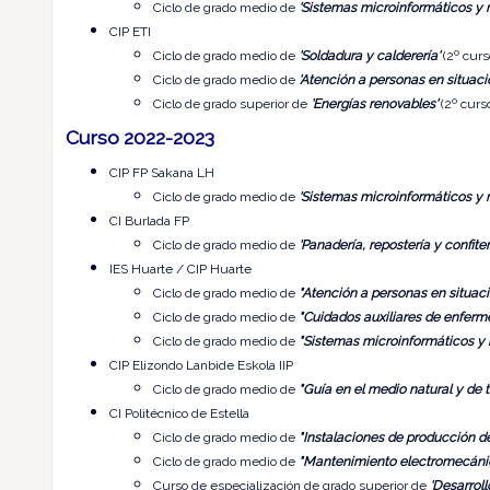
Ciclo de grado medio de
'Sistemas microinformáticos y 
CIP ETI
Ciclo de grado medio de
'Soldadura y calderería'
(2º curs
Ciclo de grado medio de
'Atención a personas en situac
Ciclo de grado superior de
'Energías renovables'
(2º curs
Curso 2022-2023
CIP FP Sakana LH
Ciclo de grado medio de
'Sistemas microinformáticos y 
CI Burlada FP
Ciclo de grado medio de
'Panadería, repostería y confiter
IES Huarte / CIP Huarte
Ciclo de grado medio de
"Atención a personas en situac
Ciclo de grado medio de
"Cuidados auxiliares de enferme
Ciclo de grado medio de
"Sistemas microinformáticos y 
CIP Elizondo Lanbide Eskola IIP
Ciclo de grado medio de
"Guía en el medio natural y de t
CI Politécnico de Estella
Ciclo de grado medio de
"Instalaciones de producción de
Ciclo de grado medio de
"Mantenimiento electromecáni
Curso de especialización de grado superior de
'Desarroll