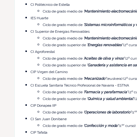
CI Politécnico de Estella
Ciclo de grado medio de
'Mantenimiento electromecánic
IES Huarte
Ciclo de grado medio de
'Sistemas microinformáticos y 
CI Superior de Energías Renovables
Ciclo de grado medio de
'Mantenimiento electromecánic
Ciclo de grado superior de
'Energías renovables'
(2º curs
CI Agroforestal
Ciclo de grado medio de
'Aceites de oliva y vinos'
(2º cur
Ciclo de grado superior de
'Ganadería y asistencia en sa
CIP Virgen del Camino
Ciclo de grado medio de
'Mecanizado'
(euskera) (2º curs
CI Escuela Sanitaria Técnico Profesional de Navarra - ESTNA
Ciclo de grado medio de
'Farmacia y parafarmacia'
(2º c
Ciclo de grado superior de
'Química y salud ambiental'
(2
CIP Donapea IIP
e
Ciclo de grado medio de
'Operaciones de laboratorio'
(1
CI San Juan Donibane
er
Ciclo de grado medio de
'Confección y moda'
(1
curso)
CIP Tafalla