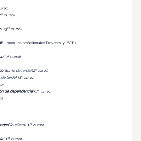
urso)
er
curso)
er
- (3
curso)
- (módulos profesionales'Proyecto' y 'FCT')
o'
(2º curso)
o'
(turno de tarde)
(2º curso)
 de tarde)
(2º curso)
o)
er
ión de dependencia'
(1
curso)
o)
er
redes'
(euskera)
(1
curso)
er
ía'
(1
curso)