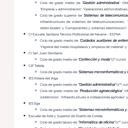
Ciclo de grado medio de
'Gestión administrativa'
-ONLI
'Empresa y administración', 'Operaciones administrativa
Ciclo de grado superior de
'Sistemas de telecomunicac
infraestructuras de sistemas de telecomunicaciones', 
redes locales' y 'Componentes y sistemas electrónicos')
CI Escuela Sanitaria Técnico Profesional de Navarra - ESTNA
Ciclo de grado medio de
'Cuidados auxiliares de enferm
'Higiene del medio hospitalario y limpieza de material' y
CI San Juan Donibane
Ciclo de grado medio de
'Confección y moda'
(2º curso)
CIP Tafalla
Ciclo de grado medio de
'Sistemas microinformáticos y 
IES Ribera del Arga
er
Ciclo de grado medio de
"Gestión administrativa"
(1
cur
Ciclo de grado medio de
'Producción agroecológica'
-O
zootécnicos', 'Infraestructuras e instalacionea agrícolas' y
IES Ega
Ciclo de grado medio de
"Sistemas microinformáticos y 
Escuela de Arte y Superior de Diseño de Corella
er
Ciclo de grado básico de
"Informática de oficina"
(1
curs
er