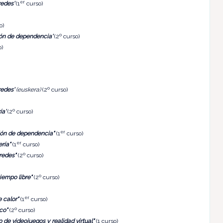
er
redes'
(1
curso)
o)
ión de dependencia'
(2º curso)
o)
redes'
(euskera)
(2º curso)
ía'
(2º curso)
er
ión de dependencia"
(1
curso)
er
ría"
(1
curso)
redes"
(2º curso)
iempo libre"
(2º curso)
er
 calor"
(1
curso)
co"
(2º curso)
o de videojuegos y realidad virtual"
(1 curso)