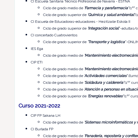
CI Escuela Sanitaria Técnico Profesional de Navarra - ESTNA
er
Ciclo de grado medio de
'Farmacia y parafarmacia'
(1
c
Ciclo de grado superior de
'Química y salud ambiental'
(1
CI Escuela de Educadoras-educadores - Hezitzaile Eskola II
Ciclo de grado superior de
'Integración social'
-adultas/os
CI concertado Cuatrovientos
Ciclo de grado superior de
'Transporte y logística'
-ONLINE
IES Ega
Ciclo de grado medio de
'Mantenimiento electromecánic
CIP ETI
Ciclo de grado medio de
'Mantenimiento electromecánic
Ciclo de grado medio de
'Actividades comerciales'
(turno
er
Ciclo de grado medio de
'Soldadura y calderería'
(1
curs
Ciclo de grado medio de
'Atención a personas en situac
er
Ciclo de grado superior de
'Energías renovables'
(1
curs
Curso 2021-2022
CIP FP Sakana LH
Ciclo de grado medio de
'Sistemas microinformáticos y 
CI Burlada FP
Ciclo de grado medio de
'Panadería, repostería y confiter