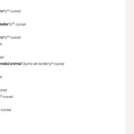
er
o'
(1
curso)
er
redes'
(1
curso)
er
o'
(1
curso)
o)
so)
nidad animal'
(turno de tarde)
(2º curso)
o)
urso)
º curso)
r
curso)