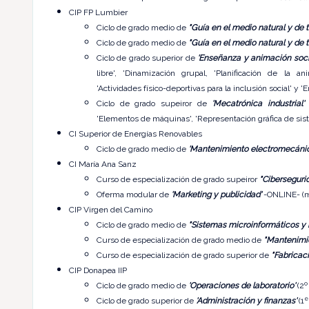
CIP FP Lumbier
Ciclo de grado medio de
"Guía en el medio natural y de t
Ciclo de grado medio de
"Guía en el medio natural y de t
Ciclo de grado superior de
'Enseñanza y animación soci
libre', 'Dinamización grupal, 'Planificación de la an
'Actividades físico-deportivas para la inclusión social' y
Ciclo de grado supeiror de
'Mecatrónica industrial'
-
'Elementos de máquinas', 'Representación gráfica de siste
CI Superior de Energías Renovables
Ciclo de grado medio de
'Mantenimiento electromecánic
CI María Ana Sanz
Curso de especialización de grado supeiror
"Ciberseguri
Oferma modular de
'Marketing y publicidad'
-ONLINE- (mó
CIP Virgen del Camino
Ciclo de grado medio de
"Sistemas microinformáticos y 
Curso de especialización de grado medio de
"Mantenimie
Curso de especialización de grado superior de
"Fabricaci
CIP Donapea IIP
Ciclo de grado medio de
'Operaciones de laboratorio'
(2º
e
Ciclo de grado superior de
'Administración y finanzas'
(1