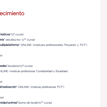
ecimiento
omáticas'
(2º curso)
er
ría'
-adultas/os- (1
curso)
ultiplataforma'
-ONLINE- (módulos profesionales 'Proyecto' y 'FCT')
o)
redes'
(euskera)
(2º curso)
LINE- (módulo profesional 'Contabilidad y fiscalidad
o)
climatización'
-ONLINE- (módulo profesional 'FCT')
so)
er
nidad animal'
(turno de tarde)
(1
curso)