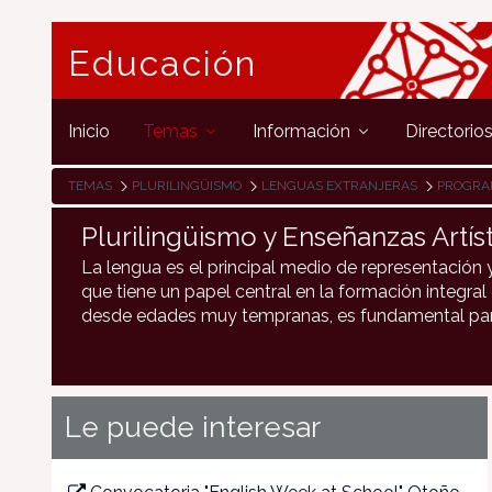
Educación
Inicio
Temas
Información
Directorio
TEMAS
PLURILINGÜISMO
LENGUAS EXTRANJERAS
PROGRA
Plurilingüismo y Enseñanzas Artíst
La lengua es el principal medio de representación 
que tiene un papel central en la formación integral
desde edades muy tempranas, es fundamental para 
Le puede interesar