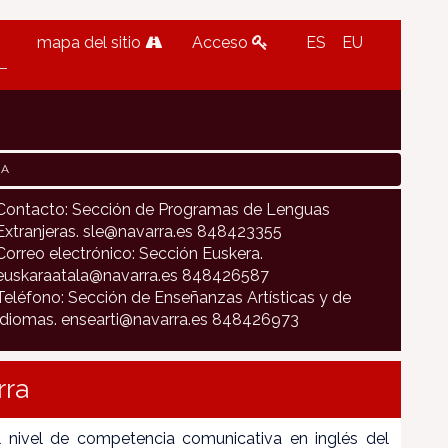
mapa del sitio
Acceso
ES
EU
RA
Contacto: Sección de Programas de Lenguas
Extranjeras. sle@navarra.es 848423355
Correo electrónico: Sección Euskera.
euskaraatala@navarra.es 848426587
Teléfono: Sección de Enseñanzas Artísticas y de
Idiomas. ensearti@navarra.es 848426973
rra
l nivel de competencia comunicativa en inglés del