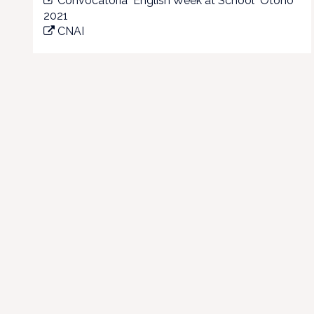
Convocatoria "English Week at School" Otoño
2021
CNAI