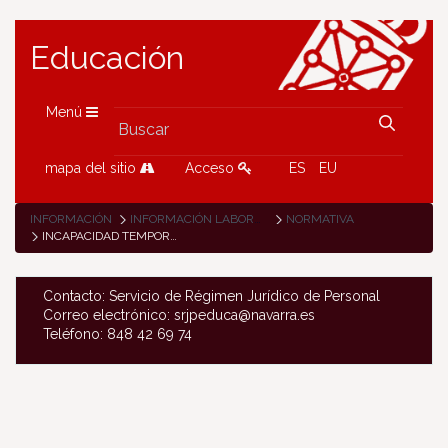
Educación
Menú
mapa del sitio
Acceso
ES
EU
INFORMACIÓN
INFORMACIÓN LABORAL
NORMATIVA
INCAPACIDAD TEMPORAL
Contacto: Servicio de Régimen Jurídico de Personal
Correo electrónico: srjpeduca@navarra.es
Teléfono: 848 42 69 74