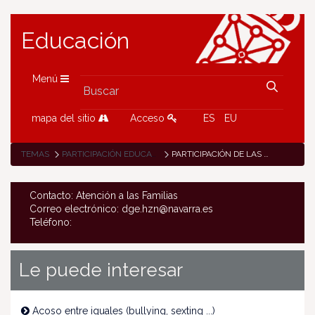
Educación
Menú
mapa del sitio
Acceso
ES
EU
TEMAS
PARTICIPACIÓN EDUCATIVA
PARTICIPACIÓN DE LAS FAMILIAS
Contacto: Atención a las Familias
Correo electrónico: dge.hzn@navarra.es
Teléfono:
Le puede interesar
Acoso entre iguales (bullying, sexting ...)