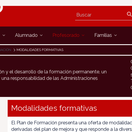
s
Alumnado
Profesorado
Familias
MACIÓN
MODALIDADES FORMATIVAS
ón y el desarrollo de la formación permanente, un
 una responsabilidad de las Administraciones
Modalidades formativas
El Plan de Formación presenta una oferta de modalidad
derivadas del plan de mejora y que responde a la divers