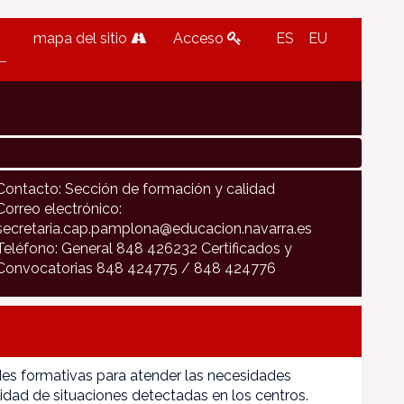
mapa del sitio
Acceso
ES
EU
Contacto: Sección de formación y calidad
Correo electrónico:
secretaria.cap.pamplona@educacion.navarra.es
Teléfono: General 848 426232 Certificados y
Convocatorias 848 424775 / 848 424776
es formativas para atender las necesidades
idad de situaciones detectadas en los centros.